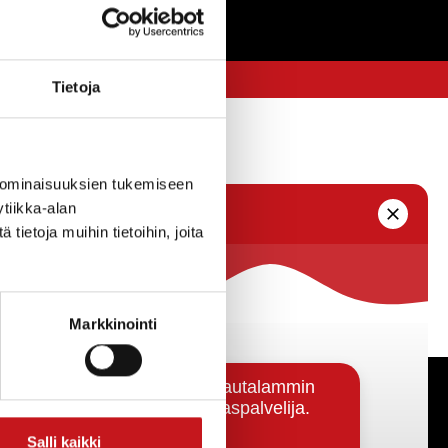
Tietoja
 ominaisuuksien tukemiseen
tiikka-alan
ietoja muihin tietoihin, joita
Markkinointi
Päätöksenteko ja lähidemokratia
Salli kaikki