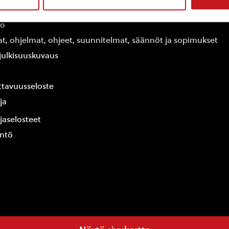
edot
fo
at, ohjelmat, ohjeet, suunnitelmat, säännöt ja sopimukset
ajulkisuuskuvaus
tavuusseloste
ja
jaselosteet
yntö