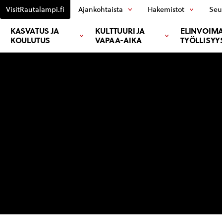
VisitRautalampi.fi
Ajankohtaista
Hakemistot
Seu
KASVATUS JA
KULTTUURI JA
ELINVOIMA
KOULUTUS
VAPAA-AIKA
TYÖLLISYY