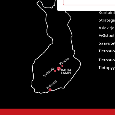
Yhteysti
Kuntain
Strategi
Asiakirj
Evästeet
Saavutet
Tietosuo
Tietosuo
Tietopy