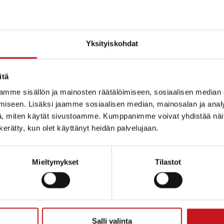
Yksityiskohdat
itä
ytynyt
mme sisällön ja mainosten räätälöimiseen, sosiaalisen median
iseen. Lisäksi jaamme sosiaalisen median, mainosalan ja analy
, miten käytät sivustoamme. Kumppanimme voivat yhdistää näitä t
n kerätty, kun olet käyttänyt heidän palvelujaan.
Mieltymykset
Tilastot
ammin kunta
Salli valinta