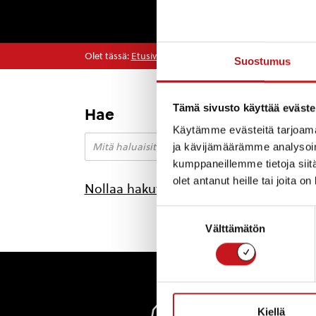
Olet tässä:
Etusivu
>
viekku
Suostumus
Tämä sivusto käyttää eväste
Hae
Ei lö
Käytämme evästeitä tarjoama
ja kävijämäärämme analysoim
kumppaneillemme tietoja siitä
olet antanut heille tai joita o
Nollaa hakutulokset
Suostumuksen
Välttämätön
valinta
Rautal
Kiellä