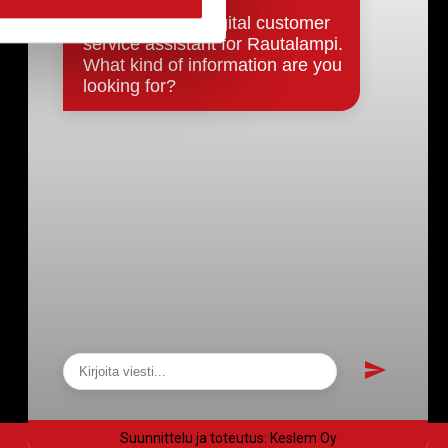
Päätökset, esityslistat & pöytäkirjat
Hallinto
Kunnanhallitus
Kunnanvaltuusto
Lautakunnat