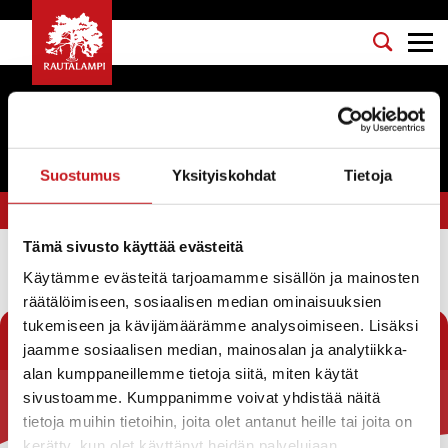
Tapahtumat
Suostumus
Yksityiskohdat
Tietoja
Olet tässä:
Etusivu
>
vesiensuojelu
Tämä sivusto käyttää evästeitä
Käytämme evästeitä tarjoamamme sisällön ja mainosten
Suodata
räätälöimiseen, sosiaalisen median ominaisuuksien
tukemiseen ja kävijämäärämme analysoimiseen. Lisäksi
jaamme sosiaalisen median, mainosalan ja analytiikka-
alan kumppaneillemme tietoja siitä, miten käytät
sivustoamme. Kumppanimme voivat yhdistää näitä
Rautalammin kunta
tietoja muihin tietoihin, joita olet antanut heille tai joita on
kerätty, kun olet käyttänyt heidän palvelujaan.