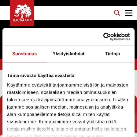
Tapahtumat
Suostumus
Yksityiskohdat
Tietoja
Olet tässä:
Etusivu
>
venetsialaiset
Tämä sivusto käyttää evästeitä
Käytämme evästeitä tarjoamamme sisällön ja mainosten
Suodata
räätälöimiseen, sosiaalisen median ominaisuuksien
tukemiseen ja kävijämäärämme analysoimiseen. Lisäksi
jaamme sosiaalisen median, mainosalan ja analytiikka-
alan kumppaneillemme tietoja siitä, miten käytät
sivustoamme. Kumppanimme voivat yhdistää näitä
Rautalammin kunta
tietoja muihin tietoihin, joita olet antanut heille tai joita on
kerätty, kun olet käyttänyt heidän palvelujaan.