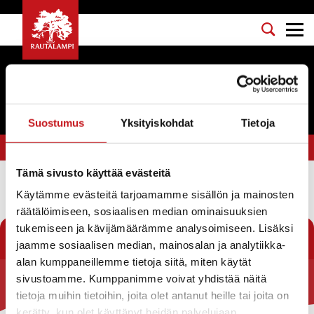
Tapahtumat
Suostumus
Yksityiskohdat
Tietoja
Olet tässä:
Etusivu
>
vapaa-ajanasukastoimikunta
Tämä sivusto käyttää evästeitä
Käytämme evästeitä tarjoamamme sisällön ja mainosten
Suodata
räätälöimiseen, sosiaalisen median ominaisuuksien
tukemiseen ja kävijämäärämme analysoimiseen. Lisäksi
jaamme sosiaalisen median, mainosalan ja analytiikka-
alan kumppaneillemme tietoja siitä, miten käytät
sivustoamme. Kumppanimme voivat yhdistää näitä
Rautalammin kunta
tietoja muihin tietoihin, joita olet antanut heille tai joita on
kerätty, kun olet käyttänyt heidän palvelujaan.