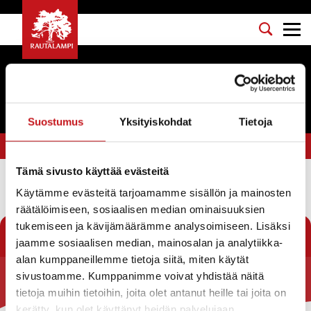
Tapahtumat
Suostumus
Yksityiskohdat
Tietoja
Olet tässä:
Etusivu
>
valtuutettu
Tämä sivusto käyttää evästeitä
Käytämme evästeitä tarjoamamme sisällön ja mainosten
Suodata
räätälöimiseen, sosiaalisen median ominaisuuksien
tukemiseen ja kävijämäärämme analysoimiseen. Lisäksi
jaamme sosiaalisen median, mainosalan ja analytiikka-
alan kumppaneillemme tietoja siitä, miten käytät
sivustoamme. Kumppanimme voivat yhdistää näitä
Rautalammin kunta
tietoja muihin tietoihin, joita olet antanut heille tai joita on
kerätty, kun olet käyttänyt heidän palvelujaan.