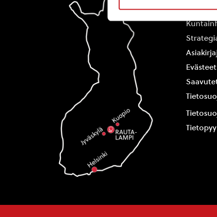
Yhteysti
Kuntain
Strategi
Asiakirj
Evästeet
Saavutet
Tietosuo
Tietosuo
Tietopy