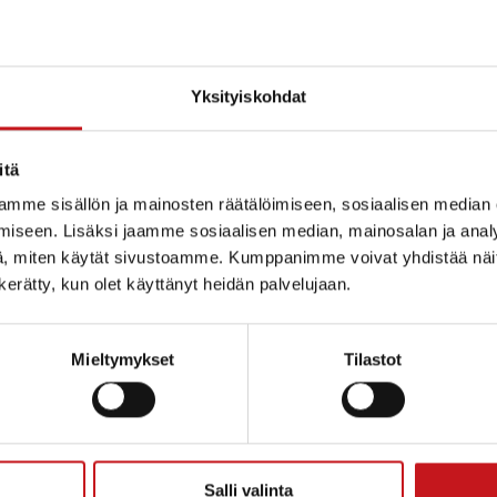
Yksityiskohdat
itä
mme sisällön ja mainosten räätälöimiseen, sosiaalisen median
iseen. Lisäksi jaamme sosiaalisen median, mainosalan ja analy
, miten käytät sivustoamme. Kumppanimme voivat yhdistää näitä t
n kerätty, kun olet käyttänyt heidän palvelujaan.
Mieltymykset
Tilastot
ammin kunta
Salli valinta