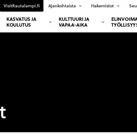
VisitRautalampi.fi
Ajankohtaista
Hakemistot
Seu
KASVATUS JA
KULTTUURI JA
ELINVOIMA
KOULUTUS
VAPAA-AIKA
TYÖLLISYY
t