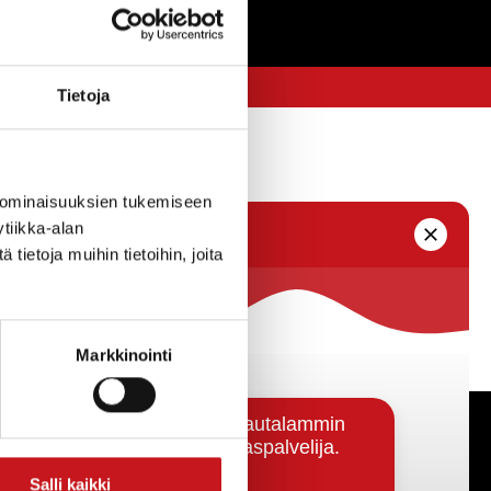
Tietoja
 ominaisuuksien tukemiseen
tiikka-alan
ietoja muihin tietoihin, joita
Markkinointi
Päätöksenteko ja lähidemokratia
Salli kaikki