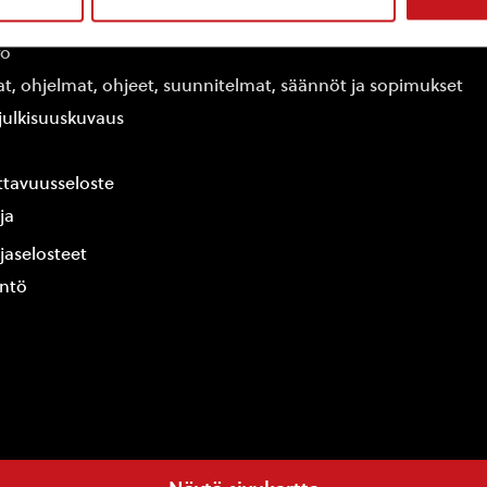
edot
fo
at, ohjelmat, ohjeet, suunnitelmat, säännöt ja sopimukset
ajulkisuuskuvaus
tavuusseloste
ja
jaselosteet
yntö