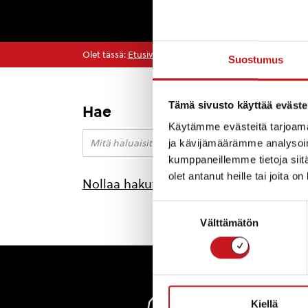
Olet tässä:
Etusivu
>
vaalipaneeli
Suostumus
Tämä sivusto käyttää eväste
Hae
Käytämme evästeitä tarjoama
ja kävijämäärämme analysoim
kumppaneillemme tietoja siitä
olet antanut heille tai joita o
Nollaa hakutulokset
Suostumuksen
Välttämätön
valinta
Rautal
Kiellä