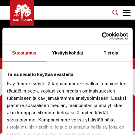
Tapahtumat
Suostumus
Yksityiskohdat
Tietoja
Olet tässä:
Etusivu
>
ulkotapahtuma
Tämä sivusto käyttää evästeitä
Käytämme evästeitä tarjoamamme sisällön ja mainosten
Suodata
räätälöimiseen, sosiaalisen median ominaisuuksien
tukemiseen ja kävijämäärämme analysoimiseen. Lisäksi
jaamme sosiaalisen median, mainosalan ja analytiikka-
alan kumppaneillemme tietoja siitä, miten käytät
sivustoamme. Kumppanimme voivat yhdistää näitä
Rautalammin kunta
tietoja muihin tietoihin, joita olet antanut heille tai joita on
kerätty, kun olet käyttänyt heidän palvelujaan.