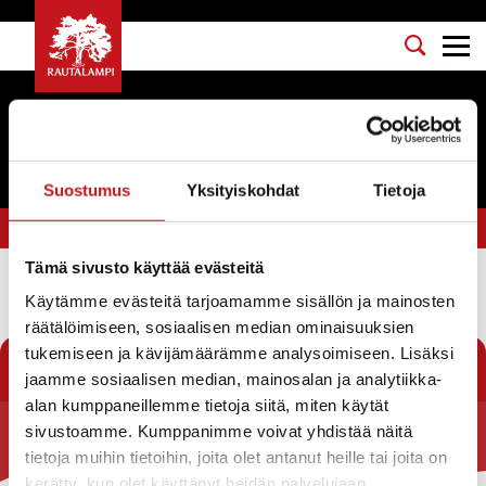
Tapahtumat
Suostumus
Yksityiskohdat
Tietoja
Olet tässä:
Etusivu
>
tuulivoimaosayleiskaava
Tämä sivusto käyttää evästeitä
Käytämme evästeitä tarjoamamme sisällön ja mainosten
Suodata
räätälöimiseen, sosiaalisen median ominaisuuksien
tukemiseen ja kävijämäärämme analysoimiseen. Lisäksi
jaamme sosiaalisen median, mainosalan ja analytiikka-
alan kumppaneillemme tietoja siitä, miten käytät
sivustoamme. Kumppanimme voivat yhdistää näitä
Rautalammin kunta
tietoja muihin tietoihin, joita olet antanut heille tai joita on
kerätty, kun olet käyttänyt heidän palvelujaan.