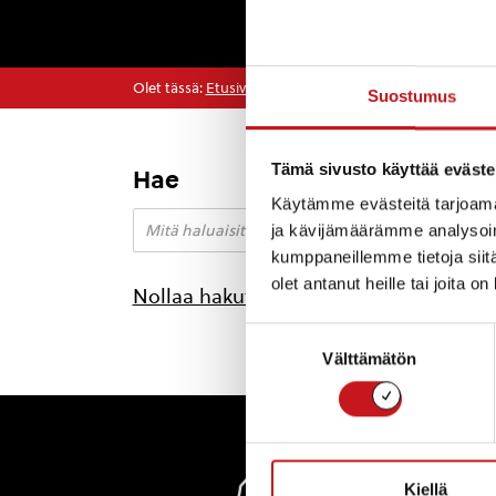
Olet tässä:
Etusivu
>
tekstiilitaiteilija
Suostumus
Tämä sivusto käyttää eväste
Hae
Käytämme evästeitä tarjoama
ja kävijämäärämme analysoim
kumppaneillemme tietoja siitä
olet antanut heille tai joita o
Nollaa hakutulokset
Suostumuksen
Välttämätön
valinta
Rautal
Kiellä