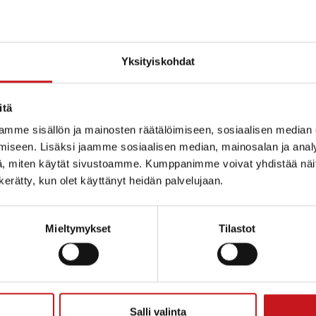
Yksityiskohdat
itä
mme sisällön ja mainosten räätälöimiseen, sosiaalisen median
iseen. Lisäksi jaamme sosiaalisen median, mainosalan ja analy
, miten käytät sivustoamme. Kumppanimme voivat yhdistää näitä t
n kerätty, kun olet käyttänyt heidän palvelujaan.
Mieltymykset
Tilastot
ammin kunta
Salli valinta