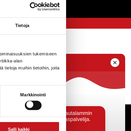
Tietoja
 ominaisuuksien tukemiseen
tiikka-alan
ietoja muihin tietoihin, joita
Markkinointi
Päätöksenteko ja lähidemokratia
Salli kaikki