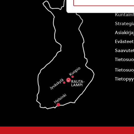
Yhteysti
Kuntain
Strategi
Asiakirj
Evästeet
Saavutet
Tietosuo
Tietosuo
Tietopy