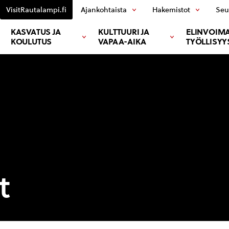
VisitRautalampi.fi
Ajankohtaista
Hakemistot
Seu
KASVATUS JA
KULTTUURI JA
ELINVOIMA
KOULUTUS
VAPAA-AIKA
TYÖLLISYY
t