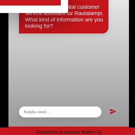
Päätökset, esityslistat & pöytäkirjat
Hallinto
Kunnanhallitus
Kunnanvaltuusto
Lautakunnat