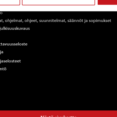
edot
fo
at, ohjelmat, ohjeet, suunnitelmat, säännöt ja sopimukset
ajulkisuuskuvaus
tavuusseloste
ja
jaselosteet
yntö