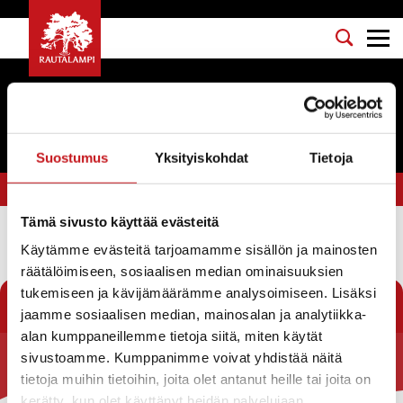
Tapahtumat
Suostumus
Yksityiskohdat
Tietoja
Olet tässä:
Etusivu
>
tatuointi
Tämä sivusto käyttää evästeitä
Käytämme evästeitä tarjoamamme sisällön ja mainosten
Suodata
räätälöimiseen, sosiaalisen median ominaisuuksien
tukemiseen ja kävijämäärämme analysoimiseen. Lisäksi
jaamme sosiaalisen median, mainosalan ja analytiikka-
alan kumppaneillemme tietoja siitä, miten käytät
sivustoamme. Kumppanimme voivat yhdistää näitä
Rautalammin kunta
tietoja muihin tietoihin, joita olet antanut heille tai joita on
kerätty, kun olet käyttänyt heidän palvelujaan.