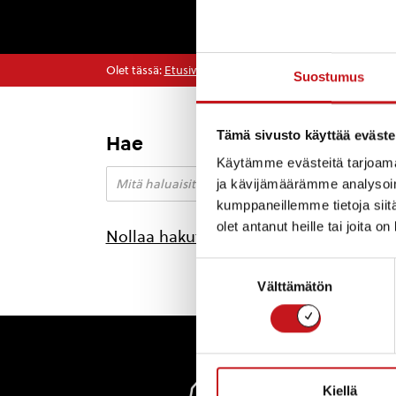
Olet tässä:
Etusivu
>
tapaaminen
Suostumus
Tämä sivusto käyttää eväste
Hae
Käytämme evästeitä tarjoama
ja kävijämäärämme analysoim
kumppaneillemme tietoja siitä
olet antanut heille tai joita o
Nollaa hakutulokset
Suostumuksen
Välttämätön
valinta
Rautal
Kiellä