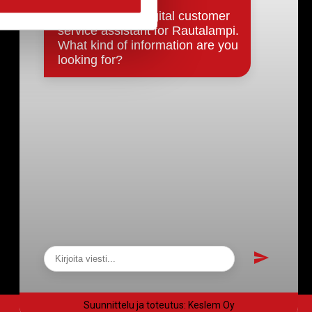
Päätökset, esityslistat & pöytäkirjat
Hallinto
Kunnanhallitus
Kunnanvaltuusto
Lautakunnat