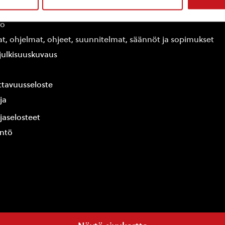
edot
fo
at, ohjelmat, ohjeet, suunnitelmat, säännöt ja sopimukset
ajulkisuuskuvaus
tavuusseloste
ja
jaselosteet
yntö