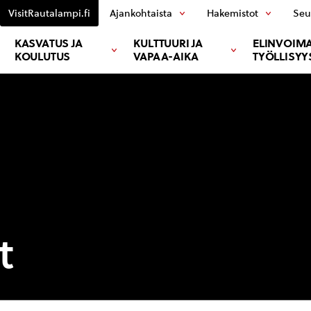
VisitRautalampi.fi
Ajankohtaista
Hakemistot
Seu
KASVATUS JA
KULTTUURI JA
ELINVOIMA
KOULUTUS
VAPAA-AIKA
TYÖLLISYY
t