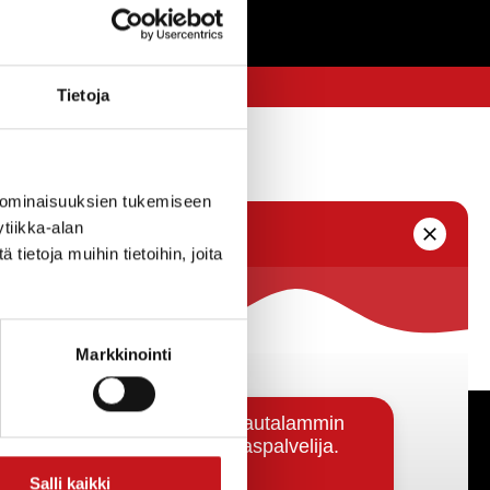
Tietoja
 ominaisuuksien tukemiseen
tiikka-alan
ietoja muihin tietoihin, joita
Markkinointi
Päätöksenteko ja lähidemokratia
Salli kaikki