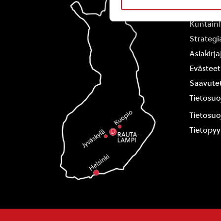
Yhteysti
Kuntain
Strategi
Asiakirj
Evästeet
Saavutet
Tietosuo
Tietosuo
Tietopy