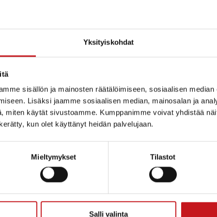
Yksityiskohdat
itä
mme sisällön ja mainosten räätälöimiseen, sosiaalisen median
iseen. Lisäksi jaamme sosiaalisen median, mainosalan ja analy
, miten käytät sivustoamme. Kumppanimme voivat yhdistää näitä t
n kerätty, kun olet käyttänyt heidän palvelujaan.
Mieltymykset
Tilastot
ammin kunta
Salli valinta