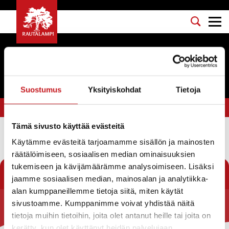
Tapahtumat
Suostumus
Yksityiskohdat
Tietoja
Olet tässä:
Etusivu
>
tanssit
Tämä sivusto käyttää evästeitä
Käytämme evästeitä tarjoamamme sisällön ja mainosten
Suodata
räätälöimiseen, sosiaalisen median ominaisuuksien
tukemiseen ja kävijämäärämme analysoimiseen. Lisäksi
jaamme sosiaalisen median, mainosalan ja analytiikka-
alan kumppaneillemme tietoja siitä, miten käytät
sivustoamme. Kumppanimme voivat yhdistää näitä
Rautalammin kunta
tietoja muihin tietoihin, joita olet antanut heille tai joita on
kerätty, kun olet käyttänyt heidän palvelujaan.