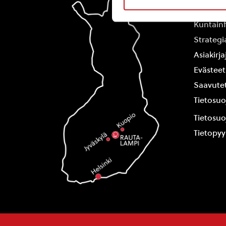
Yhteysti
Kuntain
Strategi
Asiakirj
Evästeet
Saavutet
Tietosuo
Tietosuo
Tietopy