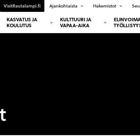
VisitRautalampi.fi
Ajankohtaista
Hakemistot
Seu
KASVATUS JA
KULTTUURI JA
ELINVOIMA
KOULUTUS
VAPAA-AIKA
TYÖLLISYY
t