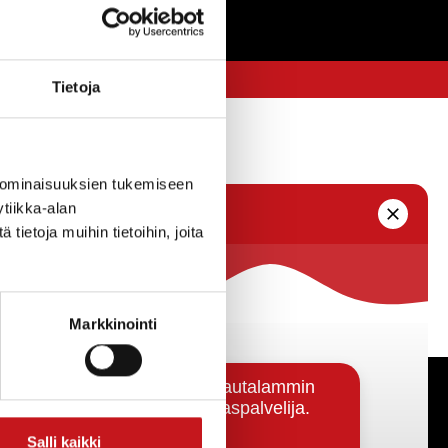
Tietoja
 ominaisuuksien tukemiseen
tiikka-alan
ietoja muihin tietoihin, joita
Markkinointi
Päätöksenteko ja lähidemokratia
Salli kaikki