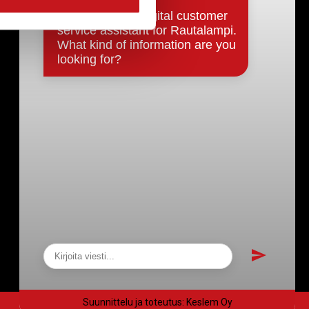
Päätökset, esityslistat & pöytäkirjat
Hallinto
Kunnanhallitus
Kunnanvaltuusto
Lautakunnat