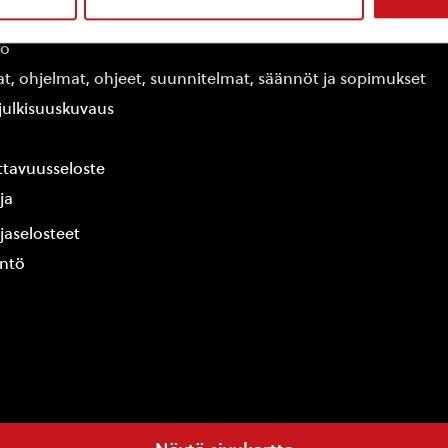
edot
fo
at, ohjelmat, ohjeet, suunnitelmat, säännöt ja sopimukset
ajulkisuuskuvaus
tavuusseloste
ja
jaselosteet
yntö