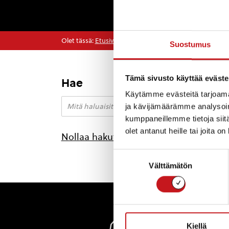
Olet tässä:
Etusivu
>
talvirieha
Suostumus
Tämä sivusto käyttää eväste
Hae
Käytämme evästeitä tarjoama
ja kävijämäärämme analysoim
kumppaneillemme tietoja siitä
olet antanut heille tai joita o
Nollaa hakutulokset
Suostumuksen
Välttämätön
valinta
Rautal
Kiellä