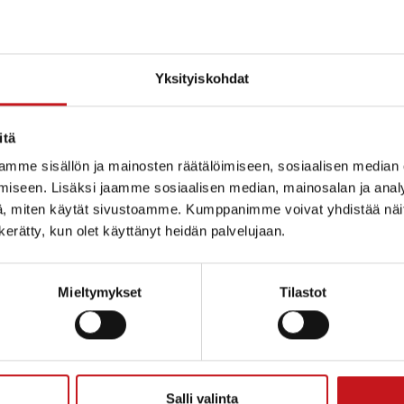
Yksityiskohdat
itä
mme sisällön ja mainosten räätälöimiseen, sosiaalisen median
iseen. Lisäksi jaamme sosiaalisen median, mainosalan ja analy
, miten käytät sivustoamme. Kumppanimme voivat yhdistää näitä t
n kerätty, kun olet käyttänyt heidän palvelujaan.
Mieltymykset
Tilastot
ammin kunta
Salli valinta