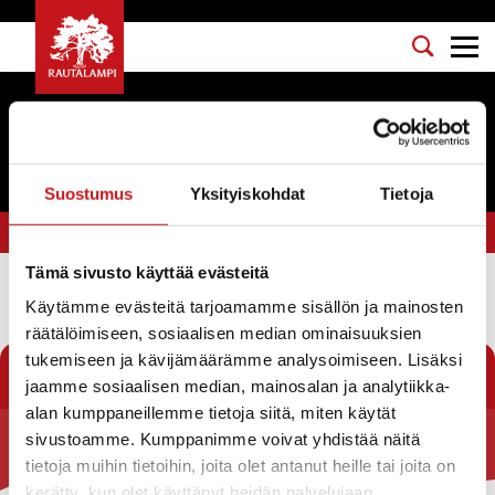
Tapahtumat
Suostumus
Yksityiskohdat
Tietoja
Olet tässä:
Etusivu
>
stand up
Tämä sivusto käyttää evästeitä
Käytämme evästeitä tarjoamamme sisällön ja mainosten
Suodata
räätälöimiseen, sosiaalisen median ominaisuuksien
tukemiseen ja kävijämäärämme analysoimiseen. Lisäksi
jaamme sosiaalisen median, mainosalan ja analytiikka-
alan kumppaneillemme tietoja siitä, miten käytät
sivustoamme. Kumppanimme voivat yhdistää näitä
Rautalammin kunta
tietoja muihin tietoihin, joita olet antanut heille tai joita on
kerätty, kun olet käyttänyt heidän palvelujaan.