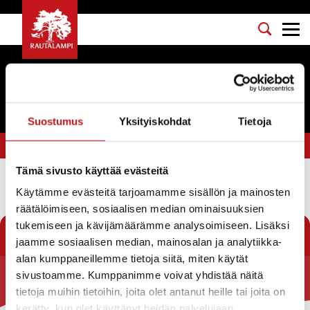
Tapahtumat
Suostumus
Yksityiskohdat
Tietoja
Olet tässä:
Etusivu
>
Savonia
Tämä sivusto käyttää evästeitä
Käytämme evästeitä tarjoamamme sisällön ja mainosten
Suodata
räätälöimiseen, sosiaalisen median ominaisuuksien
tukemiseen ja kävijämäärämme analysoimiseen. Lisäksi
jaamme sosiaalisen median, mainosalan ja analytiikka-
alan kumppaneillemme tietoja siitä, miten käytät
sivustoamme. Kumppanimme voivat yhdistää näitä
Rautalammin kunta
tietoja muihin tietoihin, joita olet antanut heille tai joita on
kerätty, kun olet käyttänyt heidän palvelujaan.