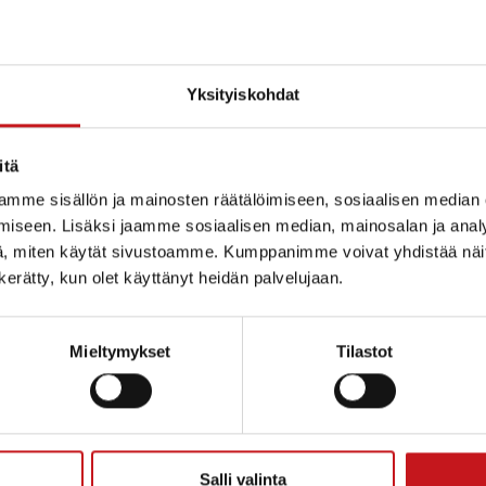
Yksityiskohdat
itä
ytynyt
mme sisällön ja mainosten räätälöimiseen, sosiaalisen median
iseen. Lisäksi jaamme sosiaalisen median, mainosalan ja analy
, miten käytät sivustoamme. Kumppanimme voivat yhdistää näitä t
n kerätty, kun olet käyttänyt heidän palvelujaan.
Mieltymykset
Tilastot
ammin kunta
Salli valinta