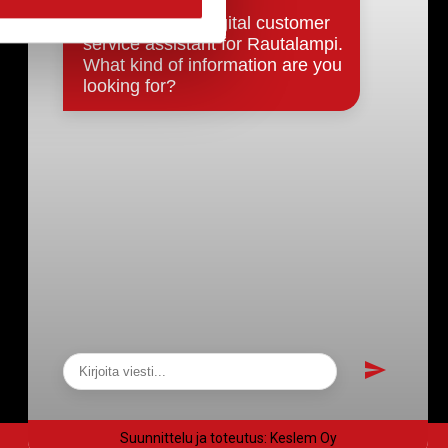
Päätökset, esityslistat & pöytäkirjat
Hallinto
Kunnanhallitus
Kunnanvaltuusto
Lautakunnat