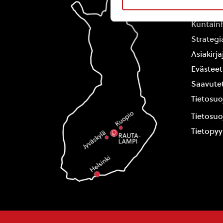
Yhteysti
Kuntain
Strategi
Asiakirj
Evästeet
Saavutet
Tietosuo
Tietosuo
Tietopy