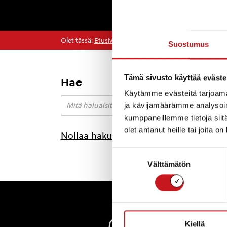
Olet tässä:
Etusivu
>
sarjakuvakilpailu
Suostumus
Tämä sivusto käyttää eväste
Hae
Käytämme evästeitä tarjoama
ja kävijämäärämme analysoim
kumppaneillemme tietoja siitä
olet antanut heille tai joita o
Nollaa hakutulokset
Suostumuksen
Välttämätön
valinta
Rautal
Kiellä