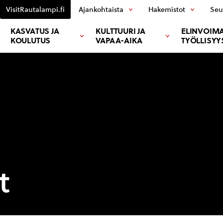
VisitRautalampi.fi
Ajankohtaista
Hakemistot
Seu
KASVATUS JA
KULTTUURI JA
ELINVOIMA
KOULUTUS
VAPAA-AIKA
TYÖLLISYY
t