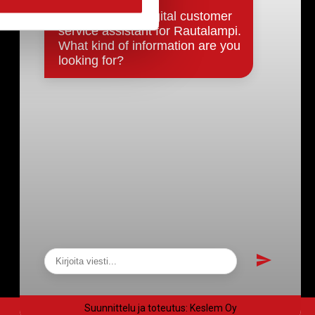
Päätökset, esityslistat & pöytäkirjat
Hallinto
Kunnanhallitus
Kunnanvaltuusto
Lautakunnat