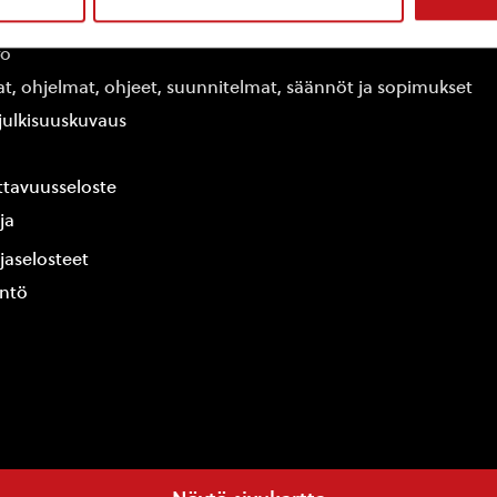
edot
fo
at, ohjelmat, ohjeet, suunnitelmat, säännöt ja sopimukset
ajulkisuuskuvaus
tavuusseloste
ja
jaselosteet
yntö