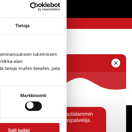
Tietoja
 ominaisuuksien tukemiseen
tiikka-alan
ietoja muihin tietoihin, joita
Markkinointi
Päätöksenteko ja lähidemokratia
Salli kaikki