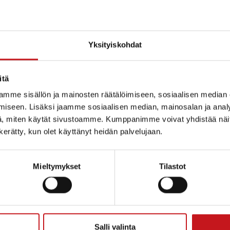
Yksityiskohdat
itä
mme sisällön ja mainosten räätälöimiseen, sosiaalisen median
iseen. Lisäksi jaamme sosiaalisen median, mainosalan ja analy
, miten käytät sivustoamme. Kumppanimme voivat yhdistää näitä t
n kerätty, kun olet käyttänyt heidän palvelujaan.
Mieltymykset
Tilastot
ammin kunta
Salli valinta