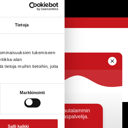
Tietoja
 ominaisuuksien tukemiseen
tiikka-alan
ietoja muihin tietoihin, joita
Markkinointi
Päätöksenteko ja lähidemokratia
Salli kaikki