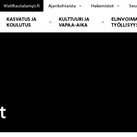
VisitRautalampi.fi
Ajankohtaista
Hakemistot
Seu
KASVATUS JA
KULTTUURI JA
ELINVOIMA
KOULUTUS
VAPAA-AIKA
TYÖLLISYY
t