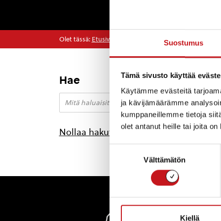
Olet tässä:
Etusivu
>
Ruta Skolnikiene
Suostumus
Tämä sivusto käyttää eväste
Hae
Käytämme evästeitä tarjoama
ja kävijämäärämme analysoim
kumppaneillemme tietoja siitä
olet antanut heille tai joita o
Nollaa hakutulokset
Suostumuksen
Välttämätön
valinta
Rautal
Kiellä