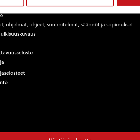
edot
fo
at, ohjelmat, ohjeet, suunnitelmat, säännöt ja sopimukset
ajulkisuuskuvaus
tavuusseloste
ja
jaselosteet
yntö