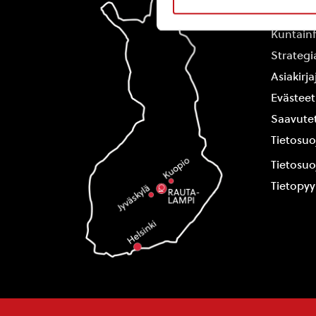
Yhteysti
Kuntain
Strategi
Asiakirj
Evästeet
Saavutet
Tietosuo
Tietosuo
Tietopy