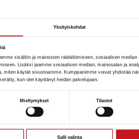
Yksityiskohdat
itä
mme sisällön ja mainosten räätälöimiseen, sosiaalisen median
iseen. Lisäksi jaamme sosiaalisen median, mainosalan ja analy
, miten käytät sivustoamme. Kumppanimme voivat yhdistää näitä t
n kerätty, kun olet käyttänyt heidän palvelujaan.
Mieltymykset
Tilastot
ammin kunta
Salli valinta