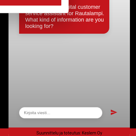
Päätökset, esityslistat & pöytäkirjat
Hallinto
Kunnanhallitus
Kunnanvaltuusto
Lautakunnat