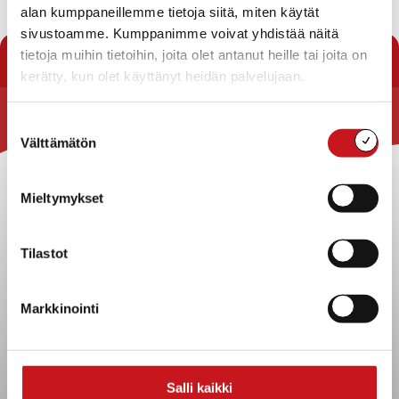
oven uusiminen sekä saunatilojen peruskorjaus syyskuun aikana.
alan kumppaneillemme tietoja siitä, miten käytät
Uimahalli avataan 2.10.2023. Lauantaiuinti alkaa marraskuussa.
sivustoamme. Kumppanimme voivat yhdistää näitä
tietoja muihin tietoihin, joita olet antanut heille tai joita on
kerätty, kun olet käyttänyt heidän palvelujaan.
Suostumuksen
Rautalammin kunta
Välttämätön
valinta
Yhteystiedot
Kuntainfo
Mieltymykset
Strategiat, ohjelmat, ohjeet, suunnitelmat, säännöt ja
sopimukset
Tilastot
Asiakirjajulkisuuskuvaus
Evästeet
Markkinointi
Saavutettavuusseloste
Tietosuoja
Tietosuojaselosteet
Salli kaikki