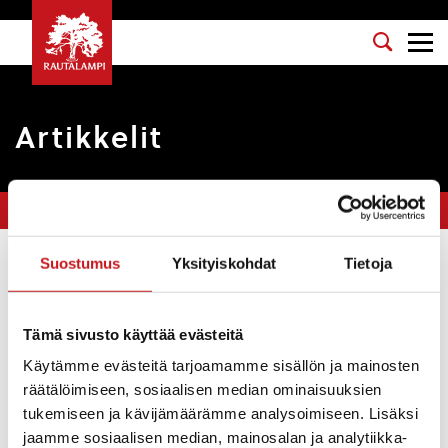
Artikkelit
Olet tässä:
Etusivu
>
remontti
Suostumus
Yksityiskohdat
Tietoja
Suodata
Tämä sivusto käyttää evästeitä
Uimahalli avataan maanantaina 2.10.2023!
Käytämme evästeitä tarjoamamme sisällön ja mainosten
Uutiset
27.9.2023
räätälöimiseen, sosiaalisen median ominaisuuksien
tukemiseen ja kävijämäärämme analysoimiseen. Lisäksi
Rautalammin uimahallilla toteutettiin uimahallin
jaamme sosiaalisen median, mainosalan ja analytiikka-
suodatusjärjestelmän uusiminen, uimahallin varauloskäynnin