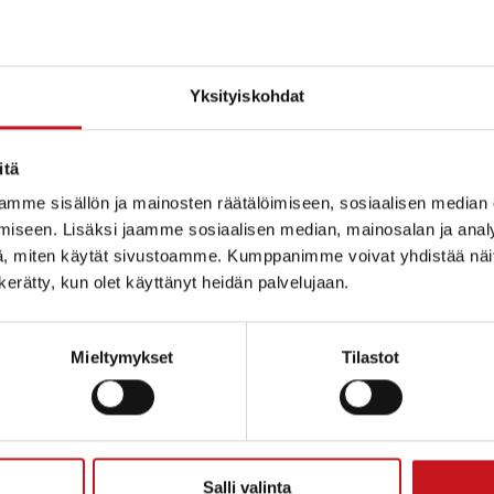
Yksityiskohdat
itä
mme sisällön ja mainosten räätälöimiseen, sosiaalisen median
iseen. Lisäksi jaamme sosiaalisen median, mainosalan ja analy
, miten käytät sivustoamme. Kumppanimme voivat yhdistää näitä t
n kerätty, kun olet käyttänyt heidän palvelujaan.
Mieltymykset
Tilastot
ammin kunta
Salli valinta