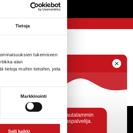
Tietoja
 ominaisuuksien tukemiseen
tiikka-alan
ietoja muihin tietoihin, joita
Markkinointi
Päätöksenteko ja lähidemokratia
Salli kaikki