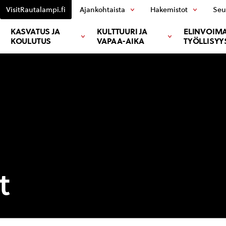
VisitRautalampi.fi
Ajankohtaista
Hakemistot
Seu
KASVATUS JA
KULTTUURI JA
ELINVOIMA
KOULUTUS
VAPAA-AIKA
TYÖLLISYY
t