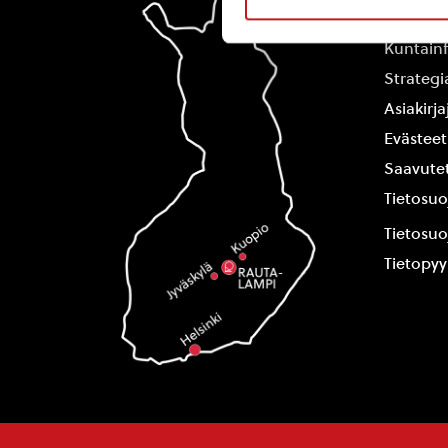
Yhteysti
Kuntain
Strategi
Asiakirj
Evästeet
Saavutet
Tietosuo
Tietosuo
Tietopy