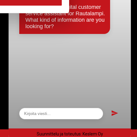
Päätökset, esityslistat & pöytäkirjat
Hallinto
Kunnanhallitus
Kunnanvaltuusto
Lautakunnat