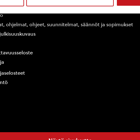
edot
fo
at, ohjelmat, ohjeet, suunnitelmat, säännöt ja sopimukset
ajulkisuuskuvaus
tavuusseloste
ja
jaselosteet
yntö