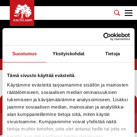
Tapahtumat
Suostumus
Yksityiskohdat
Tietoja
Olet tässä:
Etusivu
>
Rautalammin yrittäjät
Tämä sivusto käyttää evästeitä
Käytämme evästeitä tarjoamamme sisällön ja mainosten
Suodata
räätälöimiseen, sosiaalisen median ominaisuuksien
tukemiseen ja kävijämäärämme analysoimiseen. Lisäksi
jaamme sosiaalisen median, mainosalan ja analytiikka-
alan kumppaneillemme tietoja siitä, miten käytät
sivustoamme. Kumppanimme voivat yhdistää näitä
Rautalammin kunta
tietoja muihin tietoihin, joita olet antanut heille tai joita on
kerätty, kun olet käyttänyt heidän palvelujaan.