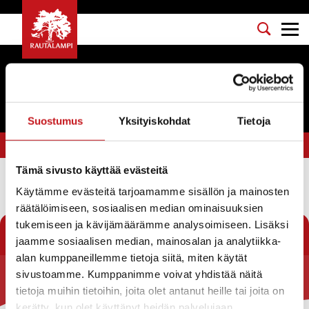
Tapahtumat
Suostumus
Yksityiskohdat
Tietoja
Olet tässä:
Etusivu
>
pop
Tämä sivusto käyttää evästeitä
Käytämme evästeitä tarjoamamme sisällön ja mainosten
Suodata
räätälöimiseen, sosiaalisen median ominaisuuksien
tukemiseen ja kävijämäärämme analysoimiseen. Lisäksi
jaamme sosiaalisen median, mainosalan ja analytiikka-
alan kumppaneillemme tietoja siitä, miten käytät
sivustoamme. Kumppanimme voivat yhdistää näitä
Rautalammin kunta
tietoja muihin tietoihin, joita olet antanut heille tai joita on
kerätty, kun olet käyttänyt heidän palvelujaan.