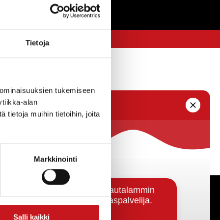
Tietoja
 ominaisuuksien tukemiseen
tiikka-alan
ietoja muihin tietoihin, joita
Markkinointi
Päätöksenteko ja lähidemokratia
Salli kaikki