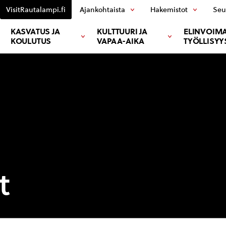
VisitRautalampi.fi
Ajankohtaista
Hakemistot
Seu
KASVATUS JA
KULTTUURI JA
ELINVOIMA
KOULUTUS
VAPAA-AIKA
TYÖLLISYY
t