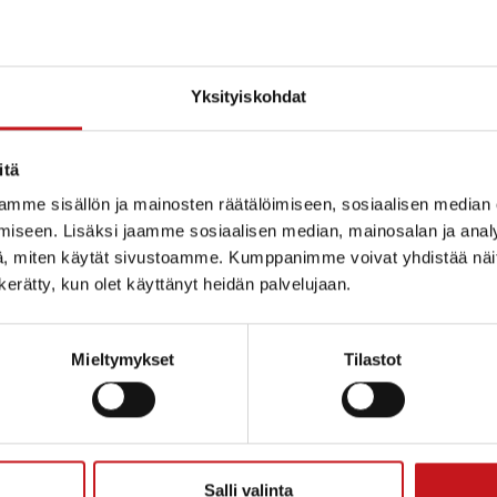
Yksityiskohdat
itä
mme sisällön ja mainosten räätälöimiseen, sosiaalisen median
iseen. Lisäksi jaamme sosiaalisen median, mainosalan ja analy
, miten käytät sivustoamme. Kumppanimme voivat yhdistää näitä t
n kerätty, kun olet käyttänyt heidän palvelujaan.
Mieltymykset
Tilastot
ammin kunta
Salli valinta