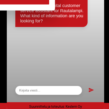
Päätökset, esityslistat & pöytäkirjat
Hallinto
Kunnanhallitus
Kunnanvaltuusto
Lautakunnat