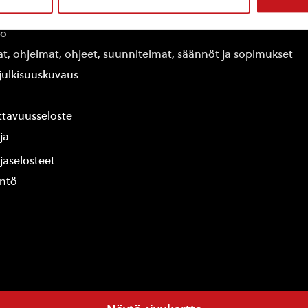
edot
fo
at, ohjelmat, ohjeet, suunnitelmat, säännöt ja sopimukset
ajulkisuuskuvaus
tavuusseloste
ja
jaselosteet
yntö