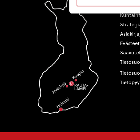
Yhteysti
Kuntain
Strategi
Asiakirj
Evästeet
Saavutet
Tietosuo
Tietosuo
Tietopy