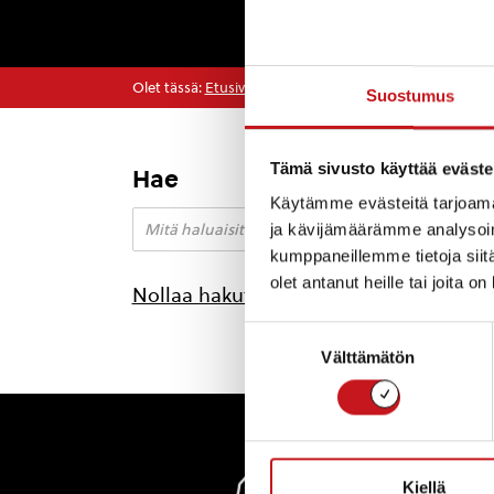
Olet tässä:
Etusivu
>
palvelu-uudistus
Suostumus
Tämä sivusto käyttää eväste
Hae
Käytämme evästeitä tarjoama
ja kävijämäärämme analysoim
kumppaneillemme tietoja siitä
olet antanut heille tai joita o
Nollaa hakutulokset
Suostumuksen
Välttämätön
valinta
Rautal
Kiellä