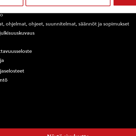
edot
fo
at, ohjelmat, ohjeet, suunnitelmat, säännöt ja sopimukset
ajulkisuuskuvaus
tavuusseloste
ja
jaselosteet
yntö