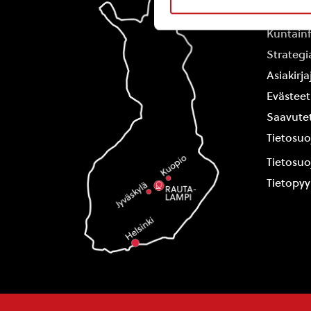
Yhteysti
Kuntain
Strategi
Asiakirj
Evästeet
Saavutet
Tietosuo
Tietosuo
Tietopy