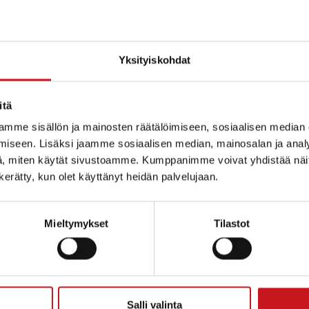
Yksityiskohdat
itä
mme sisällön ja mainosten räätälöimiseen, sosiaalisen median
iseen. Lisäksi jaamme sosiaalisen median, mainosalan ja analy
, miten käytät sivustoamme. Kumppanimme voivat yhdistää näitä t
n kerätty, kun olet käyttänyt heidän palvelujaan.
Mieltymykset
Tilastot
ammin kunta
Salli valinta