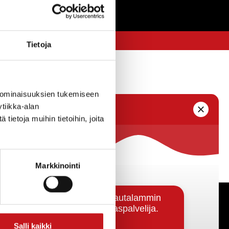
Tietoja
 ominaisuuksien tukemiseen
tiikka-alan
ietoja muihin tietoihin, joita
Markkinointi
Päätöksenteko ja lähidemokratia
Salli kaikki