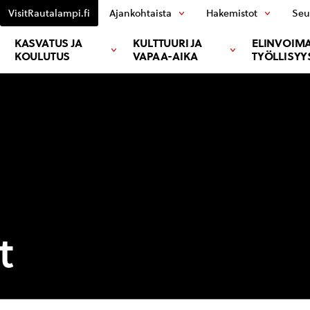
VisitRautalampi.fi
Ajankohtaista
Hakemistot
Seu
KASVATUS JA
KULTTUURI JA
ELINVOIMA
KOULUTUS
VAPAA-AIKA
TYÖLLISYY
t