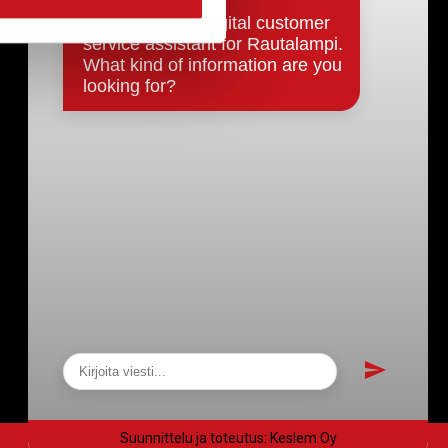
Päätökset, esityslistat & pöytäkirjat
Hallinto
Kunnanhallitus
Kunnanvaltuusto
Lautakunnat