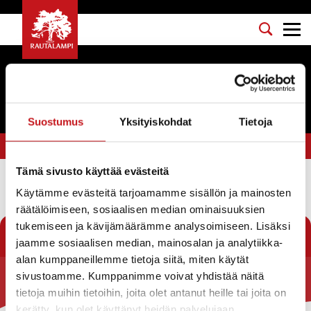
Tapahtumat
Suostumus
Yksityiskohdat
Tietoja
Olet tässä:
Etusivu
>
päidetyö
Tämä sivusto käyttää evästeitä
Käytämme evästeitä tarjoamamme sisällön ja mainosten
Suodata
räätälöimiseen, sosiaalisen median ominaisuuksien
tukemiseen ja kävijämäärämme analysoimiseen. Lisäksi
jaamme sosiaalisen median, mainosalan ja analytiikka-
alan kumppaneillemme tietoja siitä, miten käytät
sivustoamme. Kumppanimme voivat yhdistää näitä
Rautalammin kunta
tietoja muihin tietoihin, joita olet antanut heille tai joita on
kerätty, kun olet käyttänyt heidän palvelujaan.