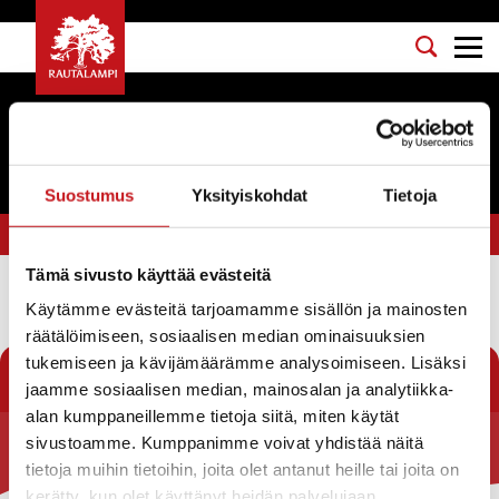
Tapahtumat
Suostumus
Yksityiskohdat
Tietoja
Olet tässä:
Etusivu
>
päättäjät
Tämä sivusto käyttää evästeitä
Käytämme evästeitä tarjoamamme sisällön ja mainosten
Suodata
räätälöimiseen, sosiaalisen median ominaisuuksien
tukemiseen ja kävijämäärämme analysoimiseen. Lisäksi
jaamme sosiaalisen median, mainosalan ja analytiikka-
alan kumppaneillemme tietoja siitä, miten käytät
sivustoamme. Kumppanimme voivat yhdistää näitä
Rautalammin kunta
tietoja muihin tietoihin, joita olet antanut heille tai joita on
kerätty, kun olet käyttänyt heidän palvelujaan.