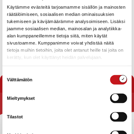
Käytämme evästeitä tarjoamamme sisällön ja mainosten
räätälöimiseen, sosiaalisen median ominaisuuksien
tukemiseen ja kävijämäärämme analysoimiseen. Lisäksi
jaamme sosiaalisen median, mainosalan ja analytiikka-
alan kumppaneillemme tietoja siitä, miten käytät
sivustoamme. Kumppanimme voivat yhdistää näitä
tietoja muihin tietoihin, joita olet antanut heille tai joita on
Nikotiiniriippuvuus on hoidettavissa oleva krooninen sairaus,
johon voi saada tehokasta tukea. Ehkäisevän päihdetyön viikolla
kerätty, kun olet käyttänyt heidän palvelujaan.
kannustamme hyvinvointialueen asukkaita puhumaan avoimesti
tupakka- ja nikotiinituotteiden käytöstä terveydenhuollon
ammattilaisten kanssa. Riippuvuudesta voi päästä irti. [&...
Suostumuksen
Välttämätön
valinta
Mieltymykset
Rautalammin kunta
Tilastot
Yhteystiedot
Kuntainfo