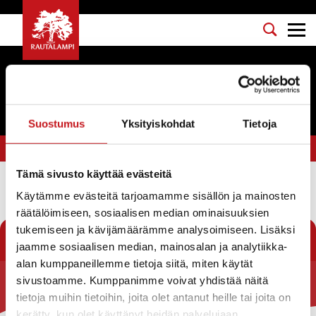
Tapahtumat
Suostumus
Yksityiskohdat
Tietoja
Olet tässä:
Etusivu
>
muistomerkki
Tämä sivusto käyttää evästeitä
Käytämme evästeitä tarjoamamme sisällön ja mainosten
Suodata
räätälöimiseen, sosiaalisen median ominaisuuksien
tukemiseen ja kävijämäärämme analysoimiseen. Lisäksi
jaamme sosiaalisen median, mainosalan ja analytiikka-
alan kumppaneillemme tietoja siitä, miten käytät
sivustoamme. Kumppanimme voivat yhdistää näitä
Rautalammin kunta
tietoja muihin tietoihin, joita olet antanut heille tai joita on
kerätty, kun olet käyttänyt heidän palvelujaan.