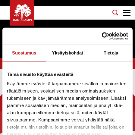
Tapahtumat
Suostumus
Yksityiskohdat
Tietoja
Olet tässä:
Etusivu
>
metsäeskarit
Tämä sivusto käyttää evästeitä
Käytämme evästeitä tarjoamamme sisällön ja mainosten
Suodata
räätälöimiseen, sosiaalisen median ominaisuuksien
tukemiseen ja kävijämäärämme analysoimiseen. Lisäksi
jaamme sosiaalisen median, mainosalan ja analytiikka-
alan kumppaneillemme tietoja siitä, miten käytät
sivustoamme. Kumppanimme voivat yhdistää näitä
Rautalammin kunta
tietoja muihin tietoihin, joita olet antanut heille tai joita on
kerätty, kun olet käyttänyt heidän palvelujaan.