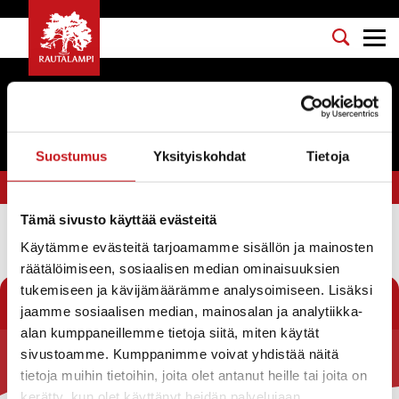
Tapahtumat
Suostumus
Yksityiskohdat
Tietoja
Olet tässä:
Etusivu
>
markkinat
Tämä sivusto käyttää evästeitä
Käytämme evästeitä tarjoamamme sisällön ja mainosten
Suodata
räätälöimiseen, sosiaalisen median ominaisuuksien
tukemiseen ja kävijämäärämme analysoimiseen. Lisäksi
jaamme sosiaalisen median, mainosalan ja analytiikka-
alan kumppaneillemme tietoja siitä, miten käytät
sivustoamme. Kumppanimme voivat yhdistää näitä
Rautalammin kunta
tietoja muihin tietoihin, joita olet antanut heille tai joita on
kerätty, kun olet käyttänyt heidän palvelujaan.