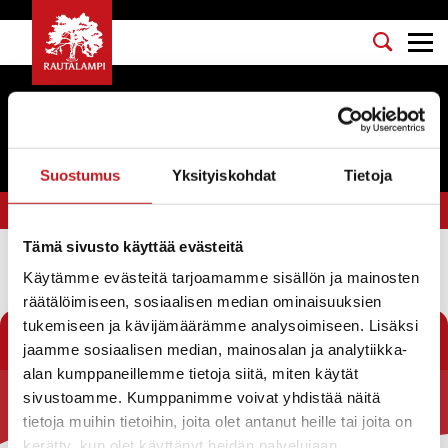
Tapahtumat
Suostumus
Yksityiskohdat
Tietoja
Olet tässä:
Etusivu
>
lettuilta
Tämä sivusto käyttää evästeitä
Käytämme evästeitä tarjoamamme sisällön ja mainosten
Suodata
räätälöimiseen, sosiaalisen median ominaisuuksien
tukemiseen ja kävijämäärämme analysoimiseen. Lisäksi
jaamme sosiaalisen median, mainosalan ja analytiikka-
alan kumppaneillemme tietoja siitä, miten käytät
sivustoamme. Kumppanimme voivat yhdistää näitä
Rautalammin kunta
tietoja muihin tietoihin, joita olet antanut heille tai joita on
kerätty, kun olet käyttänyt heidän palvelujaan.