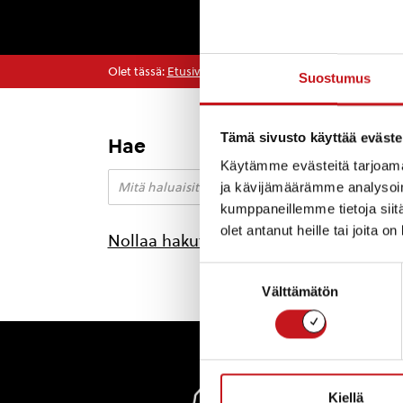
Olet tässä:
Etusivu
>
lastenmusiikki
Suostumus
Tämä sivusto käyttää eväste
Hae
Käytämme evästeitä tarjoama
ja kävijämäärämme analysoim
kumppaneillemme tietoja siitä
olet antanut heille tai joita o
Nollaa hakutulokset
Suostumuksen
Välttämätön
valinta
Rautal
Kiellä