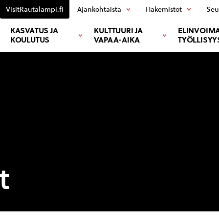
VisitRautalampi.fi
Ajankohtaista
Hakemistot
Seu
KASVATUS JA
KULTTUURI JA
ELINVOIMA
KOULUTUS
VAPAA-AIKA
TYÖLLISYY
t