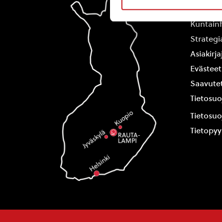
Yhteysti
Kuntain
Strategi
Asiakirj
Evästeet
Saavutet
Tietosuo
Tietosuo
Tietopy