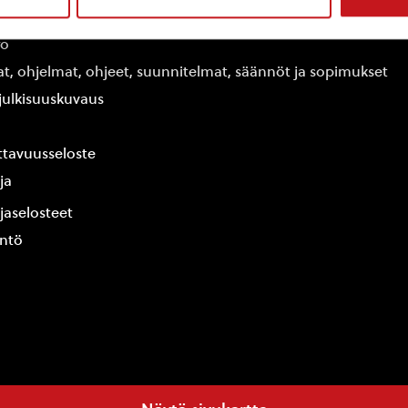
edot
fo
at, ohjelmat, ohjeet, suunnitelmat, säännöt ja sopimukset
ajulkisuuskuvaus
tavuusseloste
ja
jaselosteet
yntö