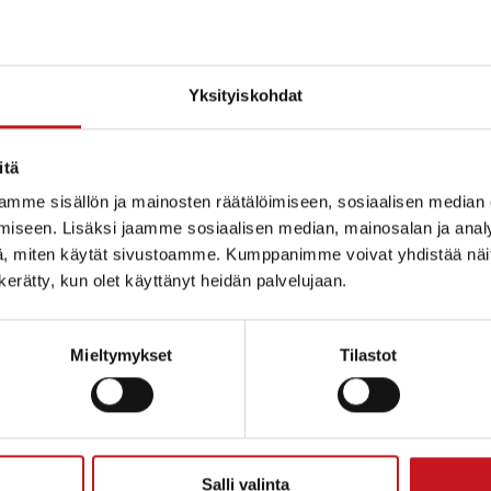
Yksityiskohdat
itä
mme sisällön ja mainosten räätälöimiseen, sosiaalisen median
iseen. Lisäksi jaamme sosiaalisen median, mainosalan ja analy
, miten käytät sivustoamme. Kumppanimme voivat yhdistää näitä t
n kerätty, kun olet käyttänyt heidän palvelujaan.
Mieltymykset
Tilastot
ammin kunta
Salli valinta