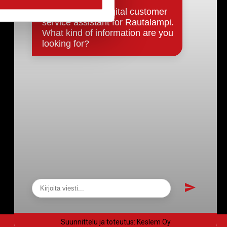
Päätökset, esityslistat & pöytäkirjat
Hallinto
Kunnanhallitus
Kunnanvaltuusto
Lautakunnat