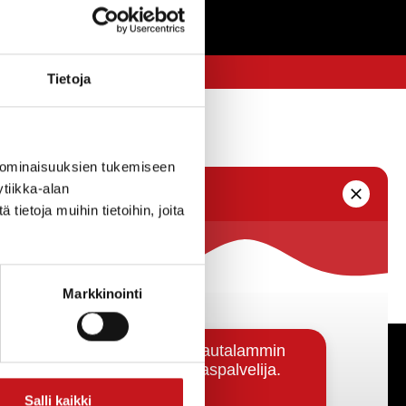
Tietoja
 ominaisuuksien tukemiseen
tiikka-alan
ietoja muihin tietoihin, joita
Markkinointi
Päätöksenteko ja lähidemokratia
Salli kaikki