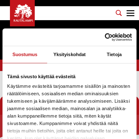
Tapahtumat
Suostumus
Yksityiskohdat
Tietoja
Olet tässä:
Etusivu
>
kuntalaisilta
Tämä sivusto käyttää evästeitä
Käytämme evästeitä tarjoamamme sisällön ja mainosten
Suodata
räätälöimiseen, sosiaalisen median ominaisuuksien
tukemiseen ja kävijämäärämme analysoimiseen. Lisäksi
jaamme sosiaalisen median, mainosalan ja analytiikka-
alan kumppaneillemme tietoja siitä, miten käytät
sivustoamme. Kumppanimme voivat yhdistää näitä
Rautalammin kunta
tietoja muihin tietoihin, joita olet antanut heille tai joita on
kerätty, kun olet käyttänyt heidän palvelujaan.