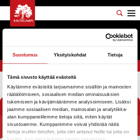
Tapahtumat
Suostumus
Yksityiskohdat
Tietoja
Olet tässä:
Etusivu
>
kunta
Tämä sivusto käyttää evästeitä
Käytämme evästeitä tarjoamamme sisällön ja mainosten
Suodata
räätälöimiseen, sosiaalisen median ominaisuuksien
tukemiseen ja kävijämäärämme analysoimiseen. Lisäksi
jaamme sosiaalisen median, mainosalan ja analytiikka-
alan kumppaneillemme tietoja siitä, miten käytät
sivustoamme. Kumppanimme voivat yhdistää näitä
Rautalammin kunta
tietoja muihin tietoihin, joita olet antanut heille tai joita on
kerätty, kun olet käyttänyt heidän palvelujaan.