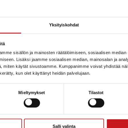
Yksityiskohdat
itä
mme sisällön ja mainosten räätälöimiseen, sosiaalisen median
iseen. Lisäksi jaamme sosiaalisen median, mainosalan ja analy
, miten käytät sivustoamme. Kumppanimme voivat yhdistää näitä t
n kerätty, kun olet käyttänyt heidän palvelujaan.
Mieltymykset
Tilastot
ammin kunta
Salli valinta