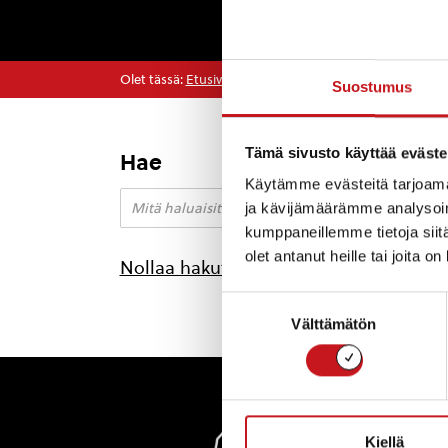
Olet tässä:
Etusivu
>
kunnanvaltuuston kokous
Suostumus
Tämä sivusto käyttää eväste
Hae
Käytämme evästeitä tarjoama
ja kävijämäärämme analysoim
kumppaneillemme tietoja siitä
olet antanut heille tai joita o
Nollaa hakutulokset
Suostumuksen
Välttämätön
valinta
Rautal
Kiellä