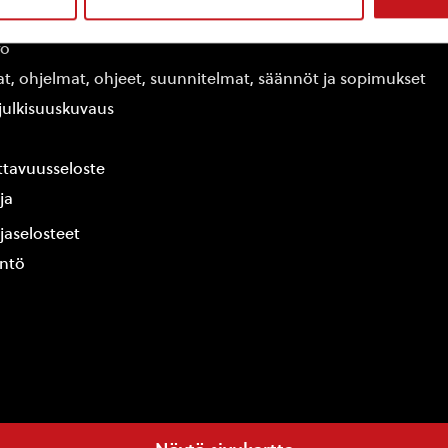
edot
fo
at, ohjelmat, ohjeet, suunnitelmat, säännöt ja sopimukset
ajulkisuuskuvaus
tavuusseloste
ja
jaselosteet
yntö