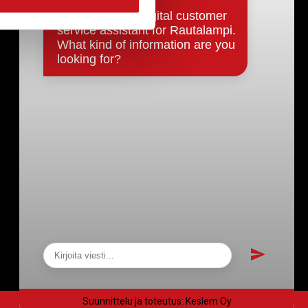
Päätökset, esityslistat & pöytäkirjat
Hallinto
Kunnanhallitus
Kunnanvaltuusto
Lautakunnat