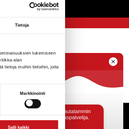
Tietoja
 ominaisuuksien tukemiseen
tiikka-alan
ietoja muihin tietoihin, joita
Markkinointi
Päätöksenteko ja lähidemokratia
Salli kaikki