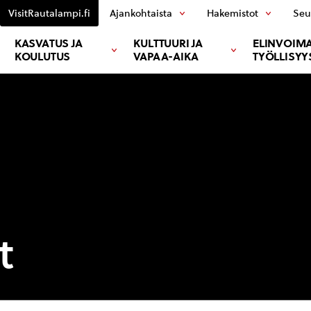
VisitRautalampi.fi
Ajankohtaista
Hakemistot
Seu
KASVATUS JA
KULTTUURI JA
ELINVOIMA
KOULUTUS
VAPAA-AIKA
TYÖLLISYY
t