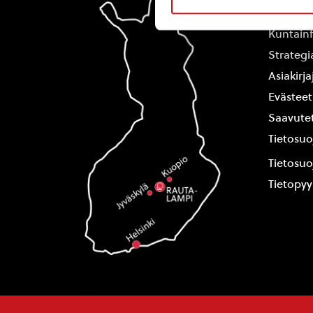
Yhteysti
Kuntain
Strategi
Asiakirj
Evästeet
Saavutet
Tietosuo
Tietosuo
Tietopy