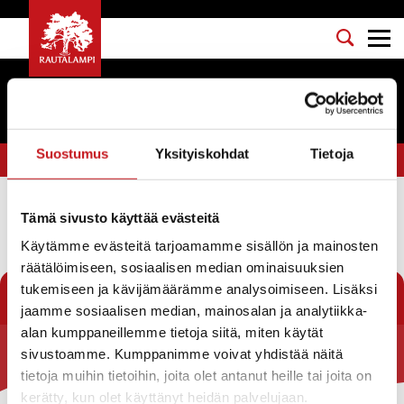
Suostumus
Yksityiskohdat
Tietoja
Olet tässä:
Etusivu
>
kulkeminen
Tämä sivusto käyttää evästeitä
Suodata
Käytämme evästeitä tarjoamamme sisällön ja mainosten
räätälöimiseen, sosiaalisen median ominaisuuksien
Ei löytynyt
tukemiseen ja kävijämäärämme analysoimiseen. Lisäksi
jaamme sosiaalisen median, mainosalan ja analytiikka-
alan kumppaneillemme tietoja siitä, miten käytät
sivustoamme. Kumppanimme voivat yhdistää näitä
Rautalammin kunta
tietoja muihin tietoihin, joita olet antanut heille tai joita on
kerätty, kun olet käyttänyt heidän palvelujaan.
Yhteystiedot