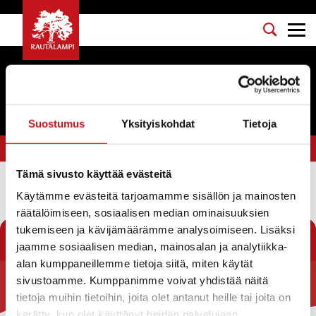
Tapahtumat
Suostumus
Yksityiskohdat
Tietoja
Olet tässä:
Etusivu
>
kotikonsertti
Tämä sivusto käyttää evästeitä
Käytämme evästeitä tarjoamamme sisällön ja mainosten
Suodata
räätälöimiseen, sosiaalisen median ominaisuuksien
tukemiseen ja kävijämäärämme analysoimiseen. Lisäksi
jaamme sosiaalisen median, mainosalan ja analytiikka-
alan kumppaneillemme tietoja siitä, miten käytät
sivustoamme. Kumppanimme voivat yhdistää näitä
Rautalammin kunta
tietoja muihin tietoihin, joita olet antanut heille tai joita on
kerätty, kun olet käyttänyt heidän palvelujaan.