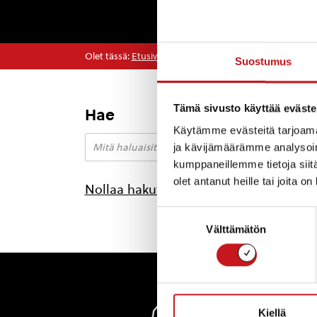
Olet tässä:
Etusivu
>
koko kylän talkoot
Suostumus
Tämä sivusto käyttää eväste
Hae
Käytämme evästeitä tarjoama
ja kävijämäärämme analysoim
kumppaneillemme tietoja siitä
olet antanut heille tai joita o
Nollaa hakutulokset
Suostumuksen
Välttämätön
valinta
Rautal
Kiellä