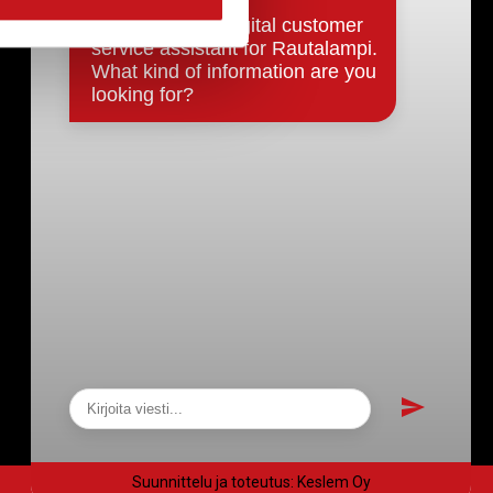
Päätökset, esityslistat & pöytäkirjat
Hallinto
Kunnanhallitus
Kunnanvaltuusto
Lautakunnat