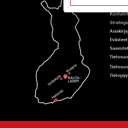
Yhteysti
Kuntain
Strategi
Asiakirj
Evästeet
Saavutet
Tietosuo
Tietosuo
Tietopy