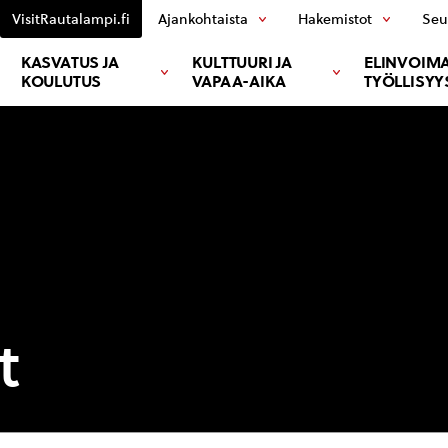
VisitRautalampi.fi
Ajankohtaista
Hakemistot
Seu
KASVATUS JA
KULTTUURI JA
ELINVOIMA
KOULUTUS
VAPAA-AIKA
TYÖLLISYY
t