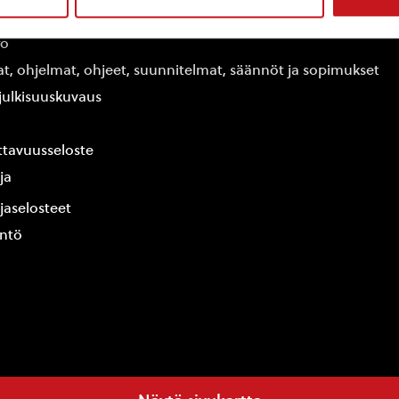
edot
fo
at, ohjelmat, ohjeet, suunnitelmat, säännöt ja sopimukset
ajulkisuuskuvaus
tavuusseloste
ja
jaselosteet
yntö