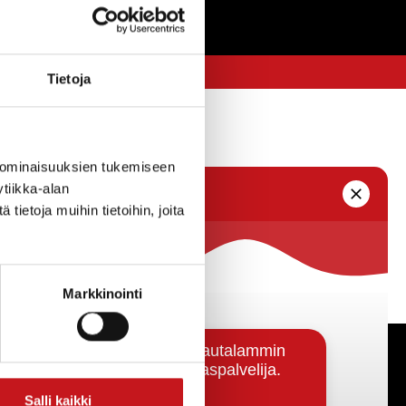
Tietoja
 ominaisuuksien tukemiseen
tiikka-alan
ietoja muihin tietoihin, joita
Markkinointi
Päätöksenteko ja lähidemokratia
Salli kaikki