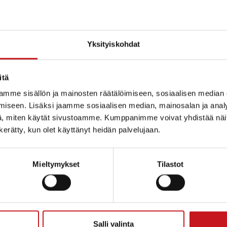
Yksityiskohdat
itä
mme sisällön ja mainosten räätälöimiseen, sosiaalisen median
iseen. Lisäksi jaamme sosiaalisen median, mainosalan ja analy
, miten käytät sivustoamme. Kumppanimme voivat yhdistää näitä t
n kerätty, kun olet käyttänyt heidän palvelujaan.
Mieltymykset
Tilastot
ammin kunta
Salli valinta