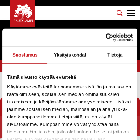
Tapahtumat
Suostumus
Yksityiskohdat
Tietoja
Olet tässä:
Etusivu
>
koko kylän joulukalenteri
Tämä sivusto käyttää evästeitä
Käytämme evästeitä tarjoamamme sisällön ja mainosten
Suodata
räätälöimiseen, sosiaalisen median ominaisuuksien
tukemiseen ja kävijämäärämme analysoimiseen. Lisäksi
jaamme sosiaalisen median, mainosalan ja analytiikka-
alan kumppaneillemme tietoja siitä, miten käytät
sivustoamme. Kumppanimme voivat yhdistää näitä
Rautalammin kunta
tietoja muihin tietoihin, joita olet antanut heille tai joita on
kerätty, kun olet käyttänyt heidän palvelujaan.