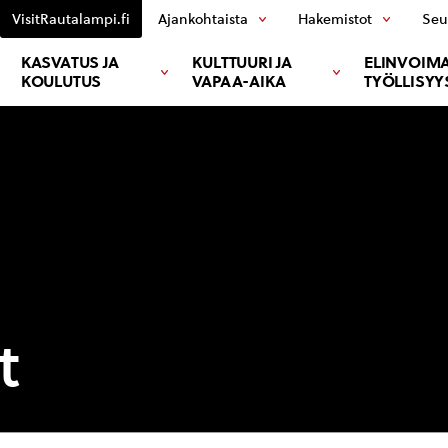
VisitRautalampi.fi
Ajankohtaista
Hakemistot
Seu
KASVATUS JA
KULTTUURI JA
ELINVOIMA
KOULUTUS
VAPAA-AIKA
TYÖLLISYY
t