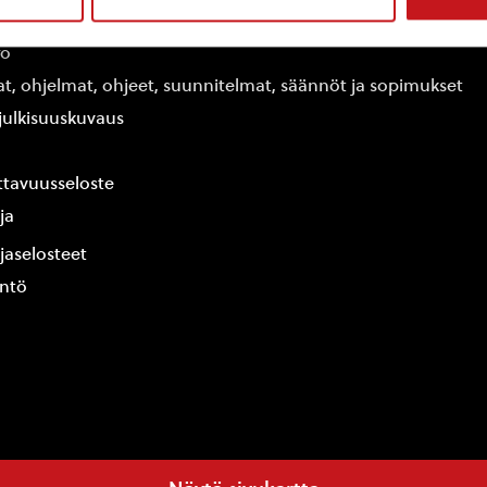
edot
fo
at, ohjelmat, ohjeet, suunnitelmat, säännöt ja sopimukset
ajulkisuuskuvaus
tavuusseloste
ja
jaselosteet
yntö