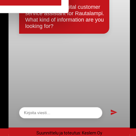
Päätökset, esityslistat & pöytäkirjat
Hallinto
Kunnanhallitus
Kunnanvaltuusto
Lautakunnat