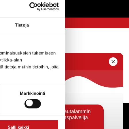
Tietoja
 ominaisuuksien tukemiseen
tiikka-alan
ietoja muihin tietoihin, joita
Markkinointi
Päätöksenteko ja lähidemokratia
Salli kaikki