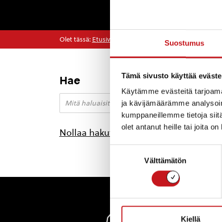
Olet tässä:
Etusivu
>
kivijalka
Suostumus
Tämä sivusto käyttää eväste
Hae
Käytämme evästeitä tarjoama
ja kävijämäärämme analysoim
kumppaneillemme tietoja siitä
olet antanut heille tai joita o
Nollaa hakutulokset
Suostumuksen
Välttämätön
valinta
Rautal
Kiellä