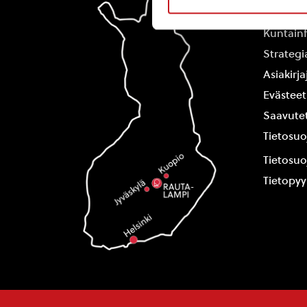
Yhteysti
Kuntain
Strategi
Asiakirj
Evästeet
Saavutet
Tietosuo
Tietosuo
Tietopy