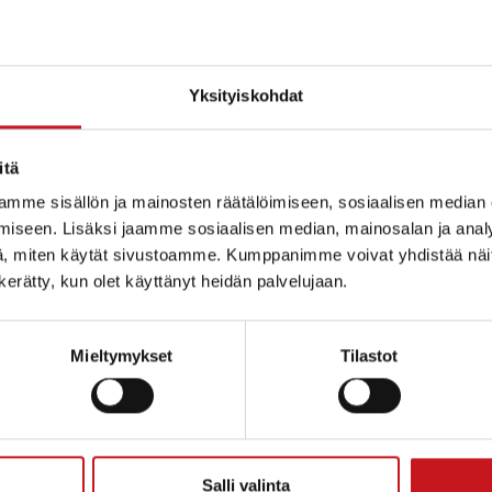
Yksityiskohdat
itä
mme sisällön ja mainosten räätälöimiseen, sosiaalisen median
iseen. Lisäksi jaamme sosiaalisen median, mainosalan ja analy
, miten käytät sivustoamme. Kumppanimme voivat yhdistää näitä t
n kerätty, kun olet käyttänyt heidän palvelujaan.
Mieltymykset
Tilastot
ammin kunta
Salli valinta