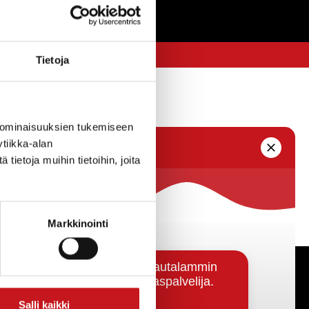
Tietoja
 ominaisuuksien tukemiseen
tiikka-alan
ietoja muihin tietoihin, joita
Markkinointi
Päätöksenteko ja lähidemokratia
Salli kaikki