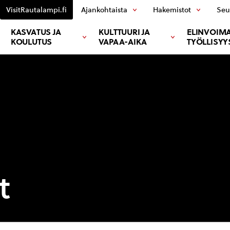
VisitRautalampi.fi
Ajankohtaista
Hakemistot
Seu
KASVATUS JA
KULTTUURI JA
ELINVOIMA
KOULUTUS
VAPAA-AIKA
TYÖLLISYY
t