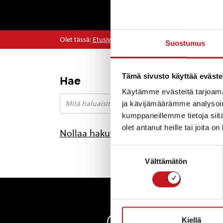
Olet tässä:
Etusivu
>
kirkkomusiikki
Suostumus
Tämä sivusto käyttää eväste
Hae
Käytämme evästeitä tarjoama
ja kävijämäärämme analysoim
kumppaneillemme tietoja siitä
olet antanut heille tai joita o
Nollaa hakutulokset
Suostumuksen
Välttämätön
valinta
Rautal
Kiellä