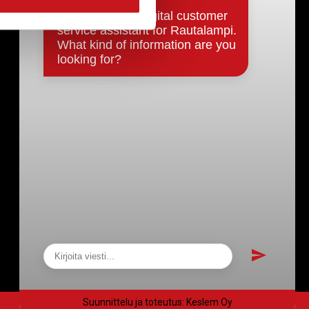
Päätökset, esityslistat & pöytäkirjat
Hallinto
Kunnanhallitus
Kunnanvaltuusto
Lautakunnat