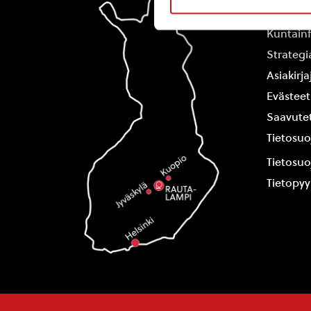
Yhteysti
Kuntain
Strategi
Asiakirj
Evästeet
Saavutet
Tietosuo
Tietosuo
Tietopy