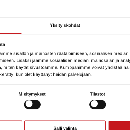
Yksityiskohdat
itä
mme sisällön ja mainosten räätälöimiseen, sosiaalisen median
iseen. Lisäksi jaamme sosiaalisen median, mainosalan ja analy
, miten käytät sivustoamme. Kumppanimme voivat yhdistää näitä t
n kerätty, kun olet käyttänyt heidän palvelujaan.
Mieltymykset
Tilastot
ammin kunta
Salli valinta