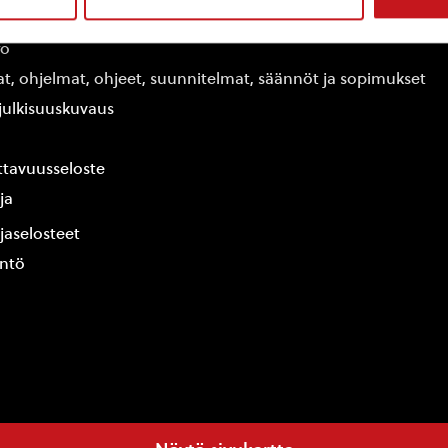
edot
fo
at, ohjelmat, ohjeet, suunnitelmat, säännöt ja sopimukset
ajulkisuuskuvaus
tavuusseloste
ja
jaselosteet
yntö