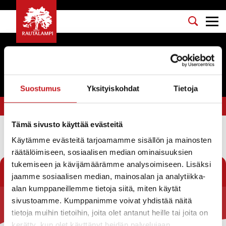
Tapahtumat
Suostumus
Yksityiskohdat
Tietoja
Olet tässä:
Etusivu
>
Kirkkokonserti
Tämä sivusto käyttää evästeitä
Käytämme evästeitä tarjoamamme sisällön ja mainosten
Suodata
räätälöimiseen, sosiaalisen median ominaisuuksien
tukemiseen ja kävijämäärämme analysoimiseen. Lisäksi
jaamme sosiaalisen median, mainosalan ja analytiikka-
alan kumppaneillemme tietoja siitä, miten käytät
sivustoamme. Kumppanimme voivat yhdistää näitä
Rautalammin kunta
tietoja muihin tietoihin, joita olet antanut heille tai joita on
kerätty, kun olet käyttänyt heidän palvelujaan.