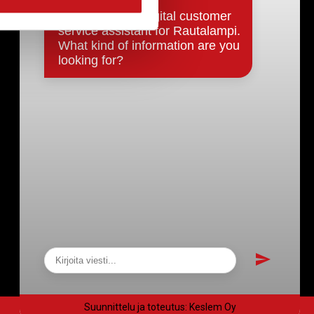
Päätökset, esityslistat & pöytäkirjat
Hallinto
Kunnanhallitus
Kunnanvaltuusto
Lautakunnat