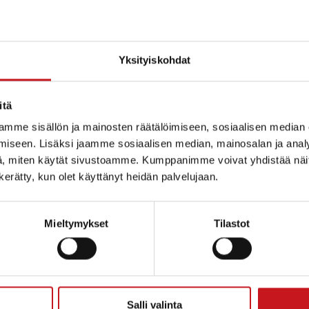
Yksityiskohdat
itä
mme sisällön ja mainosten räätälöimiseen, sosiaalisen median
iseen. Lisäksi jaamme sosiaalisen median, mainosalan ja analy
, miten käytät sivustoamme. Kumppanimme voivat yhdistää näitä t
n kerätty, kun olet käyttänyt heidän palvelujaan.
Mieltymykset
Tilastot
ammin kunta
Salli valinta