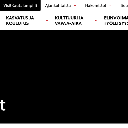
VisitRautalampi.fi
Ajankohtaista
Hakemistot
Seu
KASVATUS JA
KULTTUURI JA
ELINVOIMA
KOULUTUS
VAPAA-AIKA
TYÖLLISYY
t