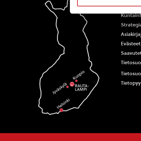
Yhteysti
Kuntain
Strategi
Asiakirj
Evästeet
Saavutet
Tietosuo
Tietosuo
Tietopy