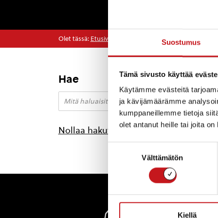
Olet tässä:
Etusivu
>
kevätjuhla
Suostumus
Tämä sivusto käyttää eväste
Hae
Käytämme evästeitä tarjoama
ja kävijämäärämme analysoim
kumppaneillemme tietoja siitä
olet antanut heille tai joita o
Nollaa hakutulokset
Suostumuksen
Välttämätön
valinta
Rautal
Kiellä