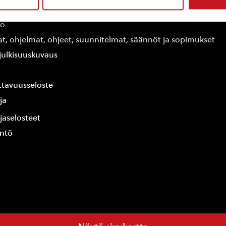
edot
fo
at, ohjelmat, ohjeet, suunnitelmat, säännöt ja sopimukset
ajulkisuuskuvaus
tavuusseloste
ja
jaselosteet
yntö