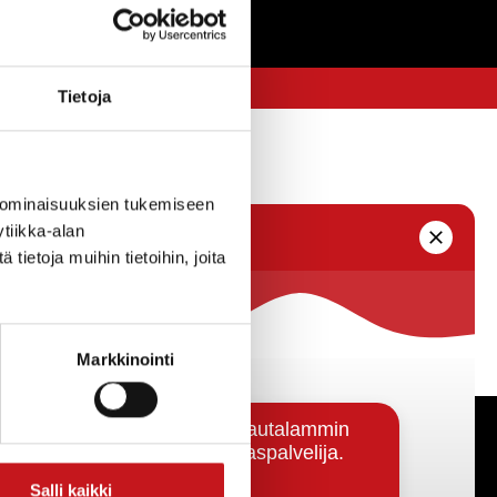
Tietoja
 ominaisuuksien tukemiseen
tiikka-alan
ietoja muihin tietoihin, joita
Markkinointi
Päätöksenteko ja lähidemokratia
Salli kaikki