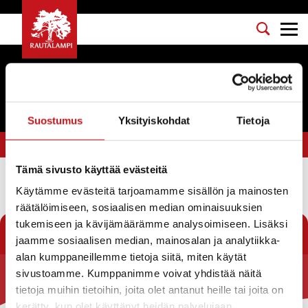
Tapahtumat
Suostumus
Yksityiskohdat
Tietoja
Olet tässä:
Etusivu
>
kesäasukastreffit
Tämä sivusto käyttää evästeitä
Käytämme evästeitä tarjoamamme sisällön ja mainosten
Suodata
räätälöimiseen, sosiaalisen median ominaisuuksien
tukemiseen ja kävijämäärämme analysoimiseen. Lisäksi
jaamme sosiaalisen median, mainosalan ja analytiikka-
alan kumppaneillemme tietoja siitä, miten käytät
sivustoamme. Kumppanimme voivat yhdistää näitä
Rautalammin kunta
tietoja muihin tietoihin, joita olet antanut heille tai joita on
kerätty, kun olet käyttänyt heidän palvelujaan.