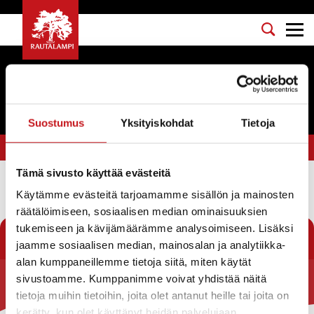
Tapahtumat
Suostumus
Yksityiskohdat
Tietoja
Olet tässä:
Etusivu
>
kauneimmat joululaulut
Tämä sivusto käyttää evästeitä
Käytämme evästeitä tarjoamamme sisällön ja mainosten
Suodata
räätälöimiseen, sosiaalisen median ominaisuuksien
tukemiseen ja kävijämäärämme analysoimiseen. Lisäksi
jaamme sosiaalisen median, mainosalan ja analytiikka-
alan kumppaneillemme tietoja siitä, miten käytät
sivustoamme. Kumppanimme voivat yhdistää näitä
Rautalammin kunta
tietoja muihin tietoihin, joita olet antanut heille tai joita on
kerätty, kun olet käyttänyt heidän palvelujaan.