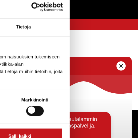
Tietoja
 ominaisuuksien tukemiseen
tiikka-alan
ietoja muihin tietoihin, joita
Markkinointi
Päätöksenteko ja lähidemokratia
Salli kaikki