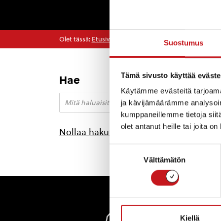
Olet tässä:
Etusivu
>
kantelekonsertti
Suostumus
Tämä sivusto käyttää eväste
Hae
Käytämme evästeitä tarjoama
ja kävijämäärämme analysoim
kumppaneillemme tietoja siitä
olet antanut heille tai joita o
Nollaa hakutulokset
Suostumuksen
Välttämätön
valinta
Rautal
Kiellä