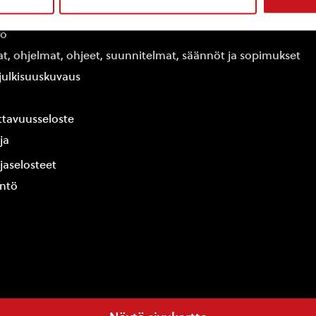
edot
fo
at, ohjelmat, ohjeet, suunnitelmat, säännöt ja sopimukset
ajulkisuuskuvaus
tavuusseloste
ja
jaselosteet
yntö