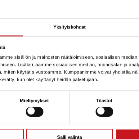
Yksityiskohdat
itä
mme sisällön ja mainosten räätälöimiseen, sosiaalisen median
iseen. Lisäksi jaamme sosiaalisen median, mainosalan ja analy
, miten käytät sivustoamme. Kumppanimme voivat yhdistää näitä t
n kerätty, kun olet käyttänyt heidän palvelujaan.
Mieltymykset
Tilastot
ammin kunta
Salli valinta