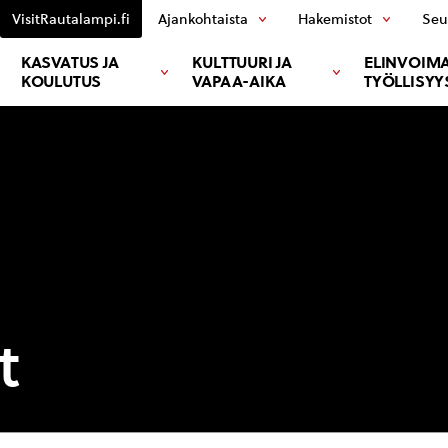
VisitRautalampi.fi
Ajankohtaista
Hakemistot
Seu
KASVATUS JA
KULTTUURI JA
ELINVOIMA
KOULUTUS
VAPAA-AIKA
TYÖLLISYY
t