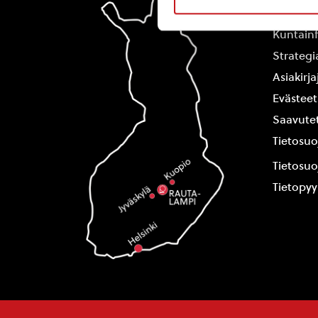
Yhteysti
Kuntain
Strategi
Asiakirj
Evästeet
Saavutet
Tietosuo
Tietosuo
Tietopy