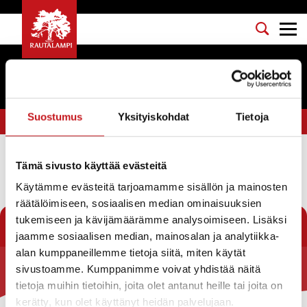
Suostumus
Yksityiskohdat
Tietoja
Olet tässä:
Etusivu
>
kantatie 69
Tämä sivusto käyttää evästeitä
Suodata
Käytämme evästeitä tarjoamamme sisällön ja mainosten
räätälöimiseen, sosiaalisen median ominaisuuksien
Ei löytynyt
tukemiseen ja kävijämäärämme analysoimiseen. Lisäksi
jaamme sosiaalisen median, mainosalan ja analytiikka-
alan kumppaneillemme tietoja siitä, miten käytät
sivustoamme. Kumppanimme voivat yhdistää näitä
Rautalammin kunta
tietoja muihin tietoihin, joita olet antanut heille tai joita on
kerätty, kun olet käyttänyt heidän palvelujaan.
Yhteystiedot