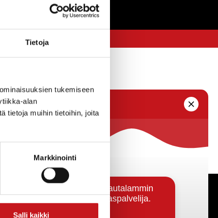
Tietoja
 ominaisuuksien tukemiseen
tiikka-alan
ietoja muihin tietoihin, joita
Markkinointi
Päätöksenteko ja lähidemokratia
Salli kaikki