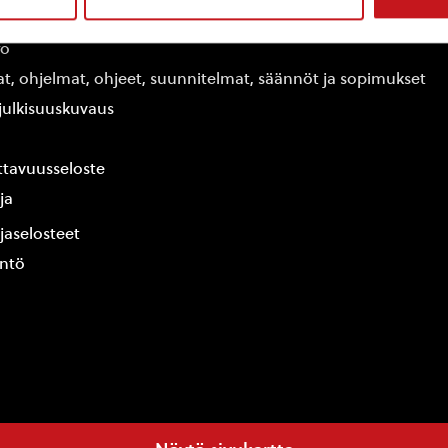
edot
fo
at, ohjelmat, ohjeet, suunnitelmat, säännöt ja sopimukset
ajulkisuuskuvaus
tavuusseloste
ja
jaselosteet
yntö