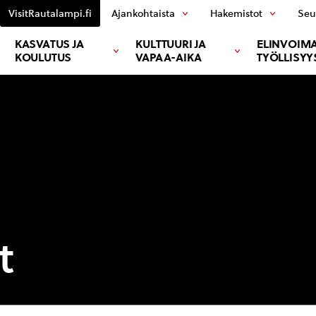
VisitRautalampi.fi
Ajankohtaista
Hakemistot
Seu
KASVATUS JA
KULTTUURI JA
ELINVOIMA
KOULUTUS
VAPAA-AIKA
TYÖLLISYY
t