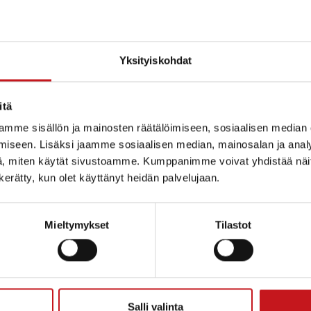
Yksityiskohdat
itä
mme sisällön ja mainosten räätälöimiseen, sosiaalisen median
iseen. Lisäksi jaamme sosiaalisen median, mainosalan ja analy
, miten käytät sivustoamme. Kumppanimme voivat yhdistää näitä t
n kerätty, kun olet käyttänyt heidän palvelujaan.
Mieltymykset
Tilastot
ammin kunta
Salli valinta