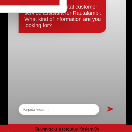
Päätökset, esityslistat & pöytäkirjat
Hallinto
Kunnanhallitus
Kunnanvaltuusto
Lautakunnat