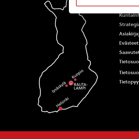
Yhteysti
Kuntain
Strategi
Asiakirj
Evästeet
Saavutet
Tietosuo
Tietosuo
Tietopy