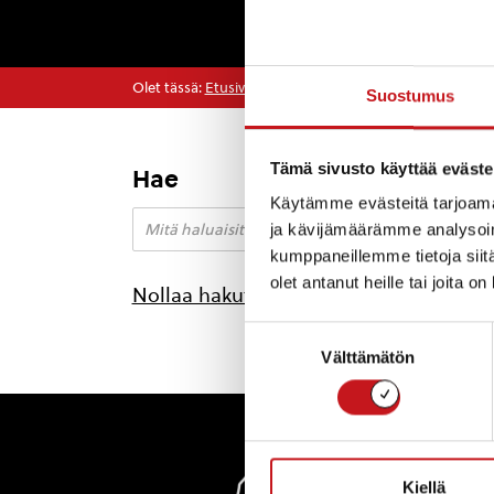
Olet tässä:
Etusivu
>
Käärijä
Suostumus
Tämä sivusto käyttää eväste
Hae
Käytämme evästeitä tarjoama
ja kävijämäärämme analysoim
kumppaneillemme tietoja siitä
olet antanut heille tai joita o
Nollaa hakutulokset
Suostumuksen
Välttämätön
valinta
Rautal
Kiellä