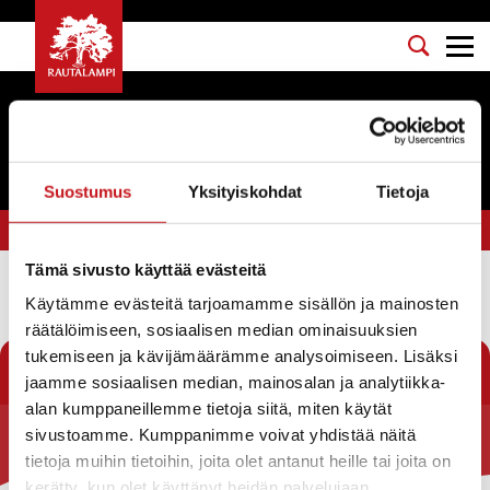
Tapahtumat
Suostumus
Yksityiskohdat
Tietoja
Olet tässä:
Etusivu
>
jooga
Tämä sivusto käyttää evästeitä
Käytämme evästeitä tarjoamamme sisällön ja mainosten
Suodata
räätälöimiseen, sosiaalisen median ominaisuuksien
tukemiseen ja kävijämäärämme analysoimiseen. Lisäksi
jaamme sosiaalisen median, mainosalan ja analytiikka-
alan kumppaneillemme tietoja siitä, miten käytät
sivustoamme. Kumppanimme voivat yhdistää näitä
Rautalammin kunta
tietoja muihin tietoihin, joita olet antanut heille tai joita on
kerätty, kun olet käyttänyt heidän palvelujaan.