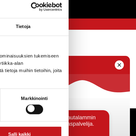
Tietoja
 ominaisuuksien tukemiseen
tiikka-alan
ietoja muihin tietoihin, joita
Markkinointi
Päätöksenteko ja lähidemokratia
Salli kaikki