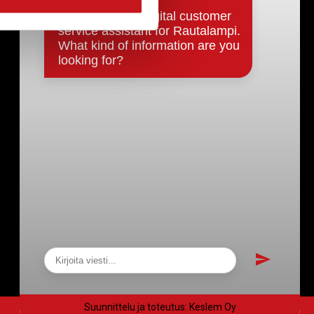
Päätökset, esityslistat & pöytäkirjat
Hallinto
Kunnanhallitus
Kunnanvaltuusto
Lautakunnat