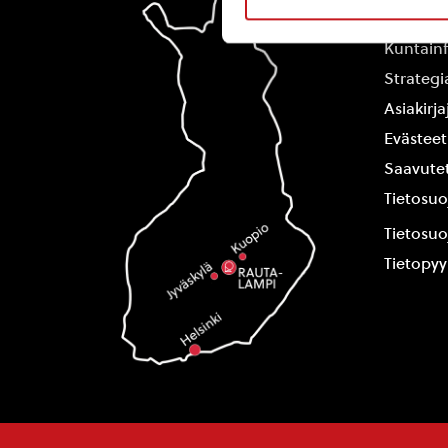
Yhteysti
Kuntain
Strategi
Asiakirj
Evästeet
Saavutet
Tietosuo
Tietosuo
Tietopy