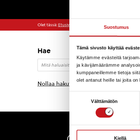
Olet tässä:
Etusivu
>
ITE-taiteilija
Suostumus
Tämä sivusto käyttää eväste
Hae
Käytämme evästeitä tarjoama
ja kävijämäärämme analysoim
kumppaneillemme tietoja siitä
olet antanut heille tai joita o
Nollaa hakutulokset
Suostumuksen
Välttämätön
valinta
Rautal
Kiellä