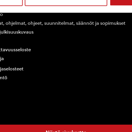
edot
fo
at, ohjelmat, ohjeet, suunnitelmat, säännöt ja sopimukset
ajulkisuuskuvaus
tavuusseloste
ja
jaselosteet
yntö