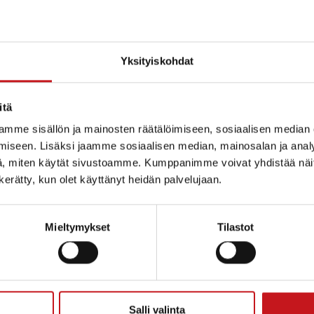
Yksityiskohdat
itä
mme sisällön ja mainosten räätälöimiseen, sosiaalisen median
iseen. Lisäksi jaamme sosiaalisen median, mainosalan ja analy
, miten käytät sivustoamme. Kumppanimme voivat yhdistää näitä t
n kerätty, kun olet käyttänyt heidän palvelujaan.
Mieltymykset
Tilastot
ammin kunta
Salli valinta