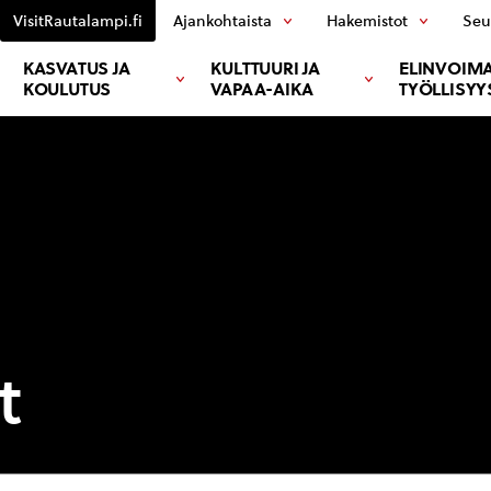
VisitRautalampi.fi
Ajankohtaista
Hakemistot
Seu
KASVATUS JA
KULTTUURI JA
ELINVOIMA
KOULUTUS
VAPAA-AIKA
TYÖLLISYY
t